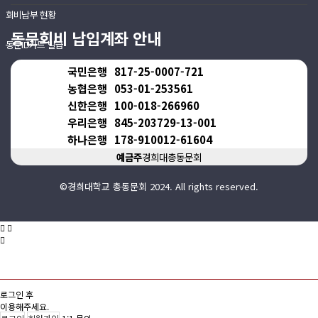
회비납부 현황
동문회비 납입계좌 안내
동문ID카드 발급
국민은행
817-25-0007-721
농협은행
053-01-253561
신한은행
100-018-266960
우리은행
845-203729-13-001
하나은행
178-910012-61604
예금주
경희대총동문회
©경희대학교 총동문회 2024. All rights reserved.
로그인 후
이용해주세요.