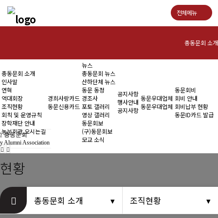
전체메뉴
총동문회 소개
뉴스
인사말
총동문회 소개
총동문회 뉴스
인사말
산하단체 뉴스
연혁
연혁
동문 동정
동문회비
공지사항
역대회장
경희사랑카드
경조사
동문우대업체
회비 안내
행사안내
조직현황
동문신용카드
포토 갤러리
동문우대업체
회비납부 현황
역대회장
공지사항
회칙 및 운영규칙
영상 갤러리
동문ID카드 발급
장학재단 안내
동문회보
조직현황
동문회관 오시는길
(구)동문회보
 총동문회
모교 소식
y Alumni Association
회칙 및 운영규칙
현황
장학재단 안내
동문회관 오시는길
총동문회 소개
조직현황