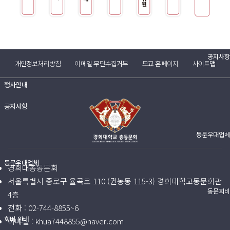
(구)동문회보
모교 소식
공지사항
개인정보처리방침
이메일 무단수집거부
모교 홈페이지
사이트맵
행사안내
공지사항
동문우대업체
동문우대업체
경희대총동문회
서울특별시 종로구 율곡로 110 (권농동 115-3) 경희대학교동문회관
동문회비
4층
전화 :
02-744-8855~6
회비 안내
이메일 :
khua7448855@naver.com