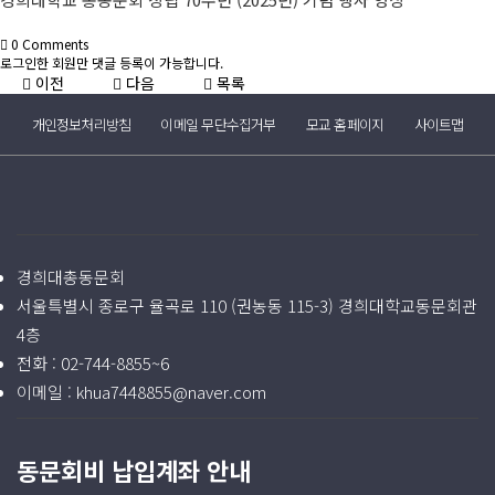
회비납부 현황
0
Comments
로그인한 회원만 댓글 등록이 가능합니다.
동문ID카드 발급
이전
다음
목록
개인정보처리방침
이메일 무단수집거부
모교 홈페이지
사이트맵
경희대총동문회
서울특별시 종로구 율곡로 110 (권농동 115-3) 경희대학교동문회관
4층
전화 :
02-744-8855~6
이메일 :
khua7448855@naver.com
동문회비 납입계좌 안내