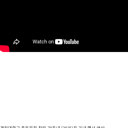
(구)동문회보
모교 소식
공지사항
행사안내
공지사항
동문우대업체
동문우대업체
동문회비
회비 안내
경희대학교 총동문회 창립 70주년 (2025년) 기념 행사 영상