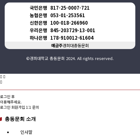
국민은행
817-25-0007-721
농협은행
053-01-253561
신한은행
100-018-266960
우리은행
845-203729-13-001
하나은행
178-910012-61604
예금주
경희대총동문회
©경희대학교 총동문회 2024. All rights reserved.
로그인 후
이용해주세요.
로그인
회원가입
1:1 문의
총동문회 소개
인사말