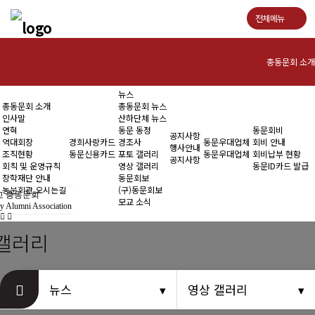
전체메뉴
총동문회 소개
뉴스
인사말
총동문회 소개
총동문회 뉴스
인사말
산하단체 뉴스
연혁
연혁
동문 동정
동문회비
공지사항
역대회장
경희사랑카드
경조사
동문우대업체
회비 안내
행사안내
조직현황
동문신용카드
포토 갤러리
동문우대업체
회비납부 현황
역대회장
공지사항
회칙 및 운영규칙
영상 갤러리
동문ID카드 발급
장학재단 안내
동문회보
조직현황
동문회관 오시는길
(구)동문회보
 총동문회
모교 소식
y Alumni Association
회칙 및 운영규칙
갤러리
장학재단 안내
동문회관 오시는길
뉴스
영상 갤러리