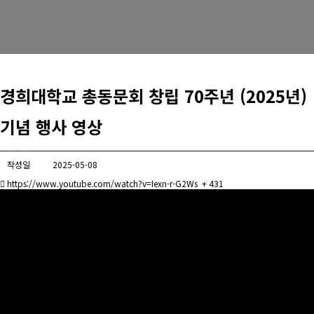
경희사랑카드
동문신용카드
뉴스
경희대학교 총동문회 창립 70주년 (2025년)
총동문회 뉴스
기념 행사 영상
산하단체 뉴스
작성일
2025-05-08
동문 동정
https://www.youtube.com/watch?v=Iexn-r-G2Ws
+ 431
경조사
포토 갤러리
영상 갤러리
동문회보