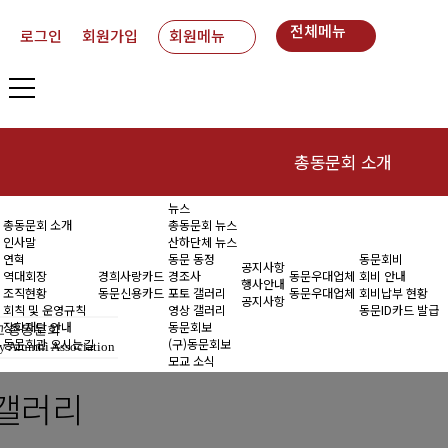
전체메뉴
로그인
회원가입
회원메뉴
총동문회 소개
뉴스
인사말
동
총동문회 소개
총동문회 뉴스
인사말
산하단체 뉴스
연혁
연혁
동문 동정
동문회비
공지사항
역대회장
경희사랑카드
경조사
동문우대업체
회비 안내
행사안내
조직현황
동문신용카드
포토 갤러리
동문우대업체
회비납부 현황
역대회장
공지사항
회칙 및 운영규칙
영상 갤러리
동문ID카드 발급
장학재단 안내
동문회보
 총동문회
조직현황
동문회관 오시는길
(구)동문회보
y Alumni Association
모교 소식
회칙 및 운영규칙
갤러리
장학재단 안내