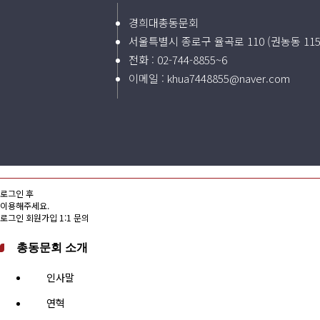
경희대총동문회
서울특별시 종로구 율곡로 110 (권농동 11
전화 :
02-744-8855~6
이메일 :
khua7448855@naver.com
로그인 후
이용해주세요.
로그인
회원가입
1:1 문의
총동문회 소개
인사말
연혁