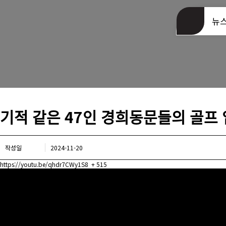
동문회관 오시는길
뉴
기적 같은 47인 경희동문들의 골프 
작성일
2024-11-20
https://youtu.be/qhdr7CWy1S8
+ 515