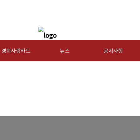
경희사랑카드
뉴스
공지사항
문신용카드
총동문회 뉴스
행사안내
산하단체 뉴스
공지사항
동문 동정
경조사
포토 갤러리
영상 갤러리