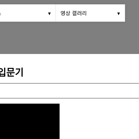
동문회보
스
영상 갤러리
(구)동문회보
모교 소식
입문기