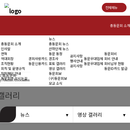
전체메뉴
총동문회 소개
뉴스
인사말
총동문회 소개
총동문회 뉴스
인사말
산하단체 뉴스
연혁
연혁
동문 동정
동문회비
공지사항
역대회장
경희사랑카드
경조사
동문우대업체
회비 안내
행사안내
조직현황
동문신용카드
포토 갤러리
동문우대업체
회비납부 현황
역대회장
공지사항
회칙 및 운영규칙
영상 갤러리
동문ID카드 발급
장학재단 안내
동문회보
 총동문회
조직현황
동문회관 오시는길
(구)동문회보
y Alumni Association
모교 소식
회칙 및 운영규칙
갤러리
장학재단 안내
뉴스
영상 갤러리
동문회관 오시는길