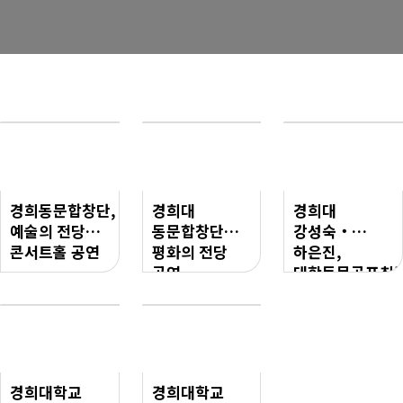
경희사랑카드
동문신용카드
뉴스
총동문회 뉴스
산하단체 뉴스
경희동문합창단,
경희대
경희대
동문 동정
예술의 전당
동문합창단
강성숙‧
콘서트홀 공연
평화의 전당
하은진,
경조사
공연
대학동문골프최
(2015.12.18)
여자부 초대
포토 갤러리
챔피언
영상 갤러리
동문회보
경희대학교
경희대학교