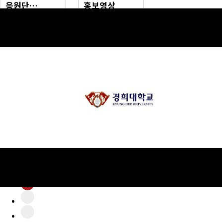
응원단
홍보영상
(구)동문회보
그대에게
'치어리딩액션'
모교 소식
Korean
cheerleader
공지사항
초기화
날짜순
조회순
행사안내
업데이트순
정렬
공지사항
동문우대업체
1
동문우대업체
2
3
4
동문회비
회비 안내