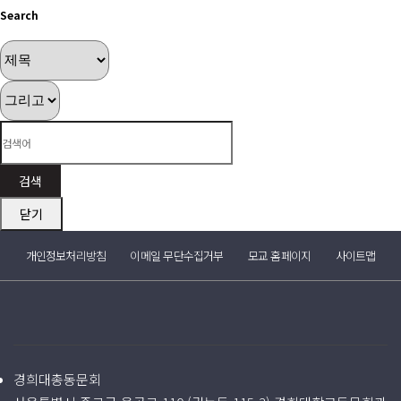
Search
회비납부 현황
동문ID카드 발급
검색
닫기
개인정보처리방침
이메일 무단수집거부
모교 홈페이지
사이트맵
경희대총동문회