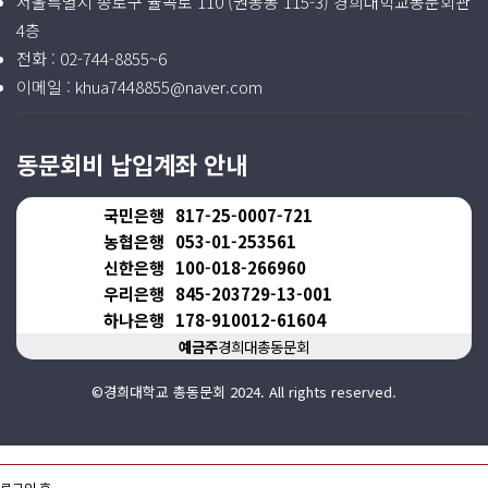
서울특별시 종로구 율곡로 110 (권농동 115-3) 경희대학교동문회관
4층
전화 :
02-744-8855~6
이메일 :
khua7448855@naver.com
동문회비 납입계좌 안내
국민은행
817-25-0007-721
농협은행
053-01-253561
신한은행
100-018-266960
우리은행
845-203729-13-001
하나은행
178-910012-61604
예금주
경희대총동문회
©경희대학교 총동문회 2024. All rights reserved.
로그인 후