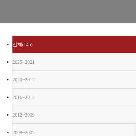
경희사랑카드
동문신용카드
뉴스
전체(145)
총동문회 뉴스
2025~2021
산하단체 뉴스
동문 동정
2020~2017
경조사
2016~2013
포토 갤러리
영상 갤러리
2012~2009
동문회보
2008~2005