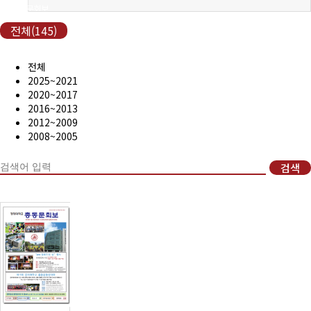
(구)동문회보
전체(145)
모교 소식
전체
공지사항
2025~2021
2020~2017
2016~2013
행사안내
2012~2009
2008~2005
공지사항
검색
동문우대업체
동문우대업체
동문회비
회비 안내