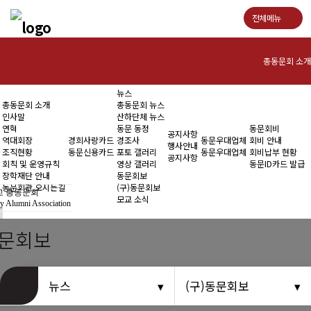
전체메뉴
총동문회 소개
뉴스
인사말
총동문회 소개
총동문회 뉴스
인사말
산하단체 뉴스
연혁
연혁
동문 동정
동문회비
공지사항
역대회장
경희사랑카드
경조사
동문우대업체
회비 안내
행사안내
조직현황
동문신용카드
포토 갤러리
동문우대업체
회비납부 현황
역대회장
공지사항
회칙 및 운영규칙
영상 갤러리
동문ID카드 발급
장학재단 안내
동문회보
조직현황
동문회관 오시는길
(구)동문회보
 총동문회
모교 소식
y Alumni Association
회칙 및 운영규칙
동문회보
장학재단 안내
동문회관 오시는길
뉴스
(구)동문회보