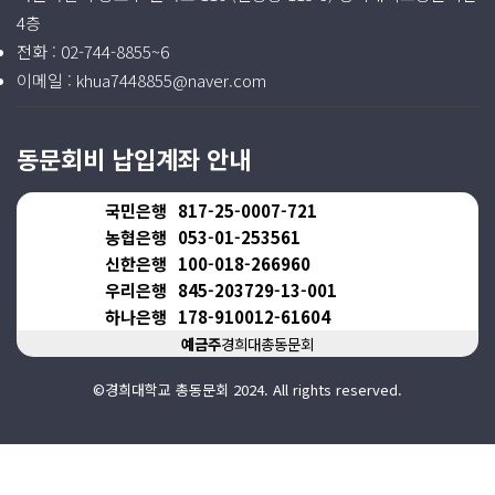
4층
전화 :
02-744-8855~6
이메일 :
khua7448855@naver.com
동문회비 납입계좌 안내
국민은행
817-25-0007-721
농협은행
053-01-253561
신한은행
100-018-266960
우리은행
845-203729-13-001
하나은행
178-910012-61604
예금주
경희대총동문회
©경희대학교 총동문회 2024. All rights reserved.