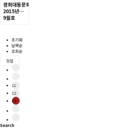
경희대동문회보
회비납부 현황
2015년
9월호
동문ID카드 발급
초기화
날짜순
조회순
정렬
11
12
13
Search