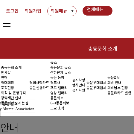
전체메뉴
로그인
회원가입
회원메뉴
총동문회 소개
뉴스
인사말
동
총동문회 소개
총동문회 뉴스
인사말
산하단체 뉴스
연혁
연혁
동문 동정
동문회비
공지사항
역대회장
경희사랑카드
경조사
동문우대업체
회비 안내
행사안내
조직현황
동문신용카드
포토 갤러리
동문우대업체
회비납부 현황
역대회장
공지사항
회칙 및 운영규칙
영상 갤러리
동문ID카드 발급
장학재단 안내
동문회보
조직현황
동문회관 오시는길
(구)동문회보
 총동문회
모교 소식
y Alumni Association
회칙 및 운영규칙
안내
장학재단 안내