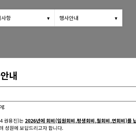
동문회보
지사항
행사안내
(구)동문회보
모교 소식
사안내
4 권용진)는
2026년에 회비(임원회비,평생회비,월회비,연회비)를
드려 성원에 보답드리고자 합니다.