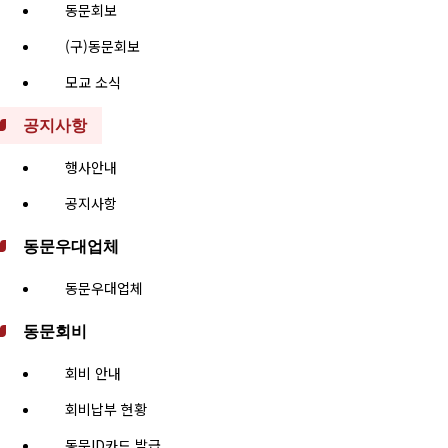
동문회보
(구)동문회보
모교 소식
공지사항
행사안내
공지사항
동문우대업체
동문우대업체
동문회비
회비 안내
회비납부 현황
동문ID카드 발급