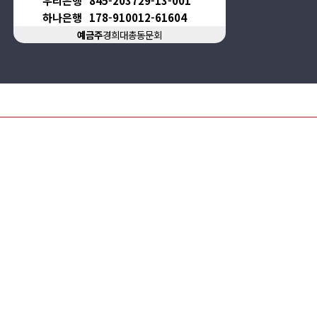
우리은행
845-203729-13-001
하나은행
178-910012-61604
예금주
경희대총동문회