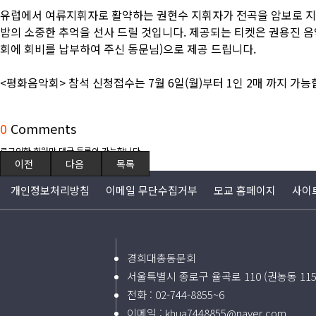
유럽에서 여류지휘자로 활약하는 권현수 지휘자가 전곡을 암보로 지
밤의 소중한 추억을 선사 드릴 것입니다. 제공되는 티켓은 권용진 음악
회에 회비를 납부하여 주신 동문님)으로 제공 드립니다.
<평화음악회> 참석 신청접수는 7월 6일(월)부터 1인 2매 까지 가능합니다
0
Comments
로그인한 회원만 댓글 등록이 가능합니다.
이전
다음
목록
개인정보처리방침
이메일 무단수집거부
모교 홈페이지
사이
경희대총동문회
서울특별시 종로구 율곡로 110 (권농동 11
전화 :
02-744-8855~6
이메일 :
khua7448855@naver.com