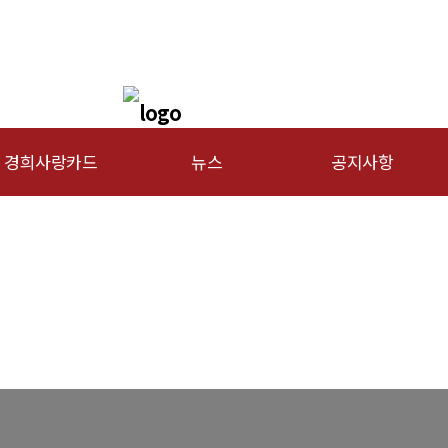
경희사랑카드
뉴스
공지사항
문신용카드
총동문회 뉴스
행사안내
산하단체 뉴스
공지사항
동문 동정
경조사
포토 갤러리
영상 갤러리