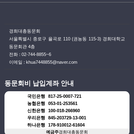
경희대총동문회
서울특별시 종로구 율곡로 110 (권농동 115-3) 경희대학교
동문회관 4층
전화 :
02-744-8855~6
이메일 :
khua7448855@naver.com
동문회비 납입계좌 안내
국민은행
817-25-0007-721
농협은행
053-01-253561
신한은행
100-018-266960
우리은행
845-203729-13-001
하나은행
178-910012-61604
예금주
경희대총동문회