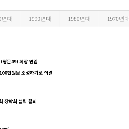
동문회보
(구)동문회보
00년대
1990년대
1980년대
1970년
모교 소식
(영문49) 회장 연임
100만원을 조성하기로 의결
 장학회 설립 결의