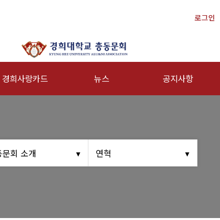
로그인
경희사랑카드
뉴스
공지사항
문신용카드
총동문회 뉴스
행사안내
산하단체 뉴스
공지사항
동문 동정
동문회 소개
연혁
경조사
포토 갤러리
영상 갤러리