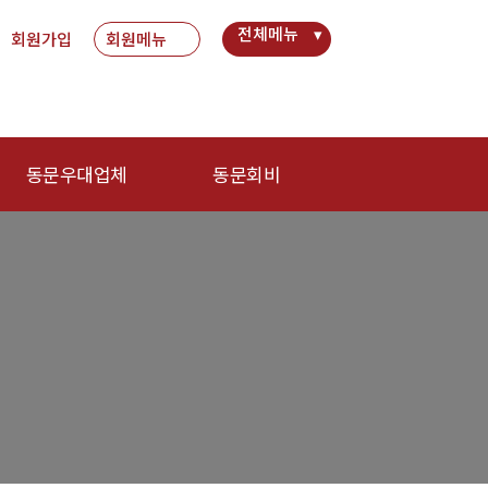
전체메뉴
회원가입
회원메뉴
동문우대업체
동문회비
동문우대업체
회비 안내
회비납부 현황
동문ID카드 발급