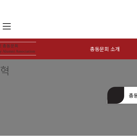
 총동문회
총동문회 소개
y Alumni Association
혁
인사말
동
연혁
역대회장
총
조직현황
회칙 및 운영규칙
장학재단 안내