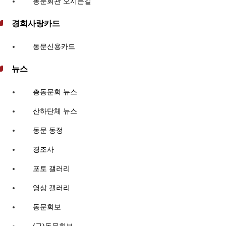
동문회관 오시는길
경희사랑카드
동문신용카드
뉴스
총동문회 뉴스
산하단체 뉴스
동문 동정
경조사
포토 갤러리
영상 갤러리
동문회보
(구)동문회보