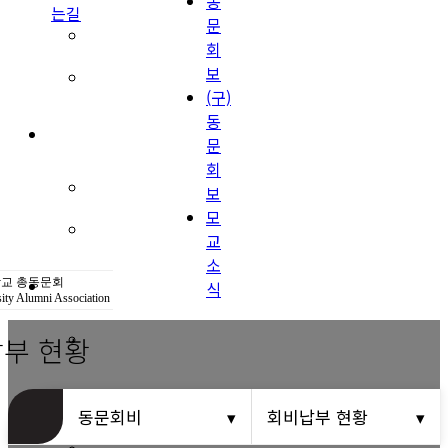
동
는길
문
(구)동문회보
회
보
모교 소식
(구)
동
공지사항
문
회
행사안내
보
모
공지사항
교
소
동문우대업체
교 총동문회
식
ity Alumni Association
부 현황
동문우대업체
동문회비
동문회비
회비납부 현황