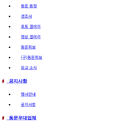
동문 동정
경조사
포토 갤러리
영상 갤러리
동문회보
(구)동문회보
모교 소식
공지사항
행사안내
공지사항
동문우대업체