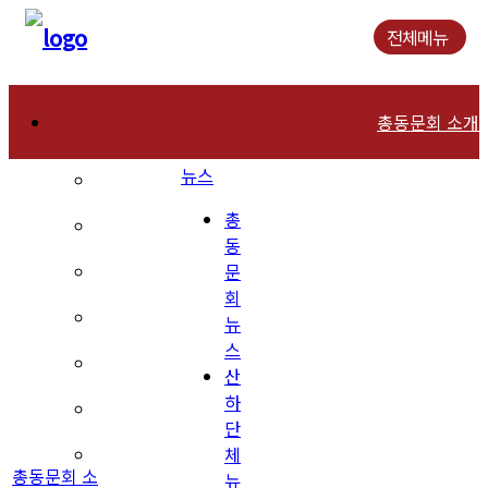
전체메뉴
총동문회 소개
뉴스
인사말
총
연혁
동
문
역대회장
회
조직현황
뉴
스
회칙 및 운영규칙
산
하
장학재단 안내
단
체
동문회관 오시는길
총동문회 소
뉴