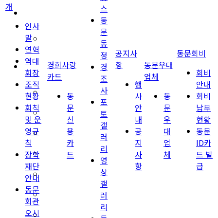
개
스
경희사랑카드
동
인사
문
말
동문신용카드
동
연혁
공지사
동문회비
정
역대
경희사랑
항
동문우대
뉴스
경
회장
회비
카드
업체
조
조직
행
안내
사
총동문회 뉴스
현황
동
사
동
회비
포
회칙
문
안
문
납부
토
산하단체 뉴스
및 운
신
내
우
현황
갤
영규
용
공
대
동문
동문 동정
러
칙
카
지
업
ID카
리
장학
드
사
체
드 발
경조사
영
재단
항
급
상
포토 갤러리
안내
갤
동문
러
영상 갤러리
회관
리
오시
동문회보