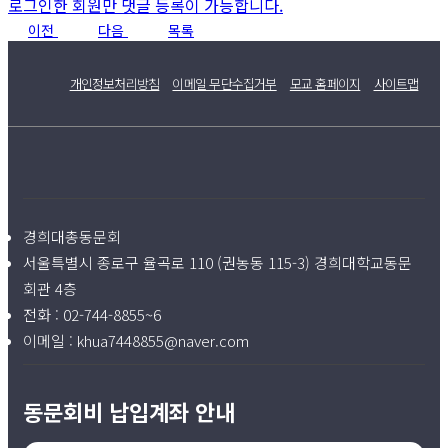
로그인한 회원만 댓글 등록이 가능합니다.
이전
다음
목록
개인정보처리방침
이메일 무단수집거부
모교 홈페이지
사이트맵
경희대총동문회
서울특별시 종로구 율곡로 110 (권농동 115-3) 경희대학교동문
회관 4층
전화 :
02-744-8855~6
이메일 :
khua7448855@naver.com
동문회비 납입계좌 안내