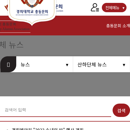
전체메뉴
 총동문회
총동문회 소개
y Alumni Association
체 뉴스
인사말
연혁
뉴스
산하단체 뉴스
역대회장
조직현황
회칙 및 운영규칙
장학재단 안내
검색
동문회관 오시는길
경희메아리 "2023 송년의 밤" 행사 개최