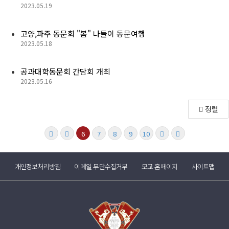
2023.05.19
회비납부 현황
동문ID카드 발급
고양,파주 동문회 "봄" 나들이 동문여행
2023.05.18
공과대학동문회 간담회 개최
2023.05.16
정렬
6
7
8
9
10
개인정보처리방침
이메일 무단수집거부
모교 홈페이지
사이트맵