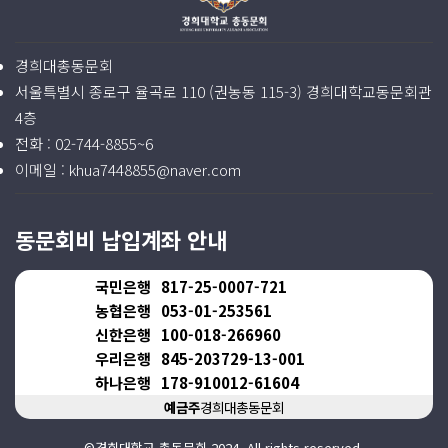
경희대총동문회
서울특별시 종로구 율곡로 110 (권농동 115-3) 경희대학교동문회관
4층
전화 :
02-744-8855~6
이메일 :
khua7448855@naver.com
동문회비 납입계좌 안내
국민은행
817-25-0007-721
농협은행
053-01-253561
신한은행
100-018-266960
우리은행
845-203729-13-001
하나은행
178-910012-61604
예금주
경희대총동문회
©경희대학교 총동문회 2024. All rights reserved.