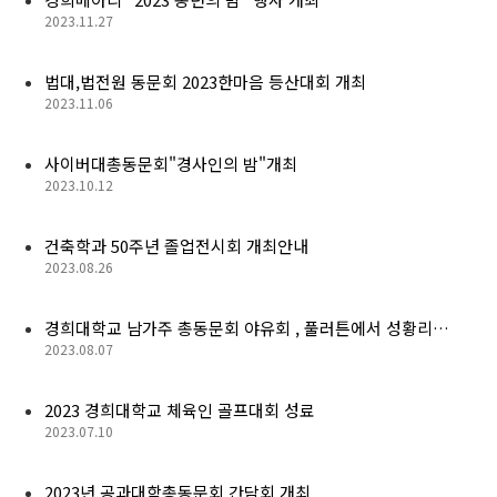
경희사랑카드
2023.11.27
동문신용카드
법대,법전원 동문회 2023한마음 등산대회 개최
2023.11.06
뉴스
사이버대총동문회"경사인의 밤"개최
총동문회 뉴스
2023.10.12
산하단체 뉴스
건축학과 50주년 졸업전시회 개최안내
2023.08.26
동문 동정
경조사
경희대학교 남가주 총동문회 야유회 , 풀러튼에서 성황리…
2023.08.07
포토 갤러리
2023 경희대학교 체육인 골프대회 성료
영상 갤러리
2023.07.10
동문회보
2023년 공과대학총동문회 간담회 개최