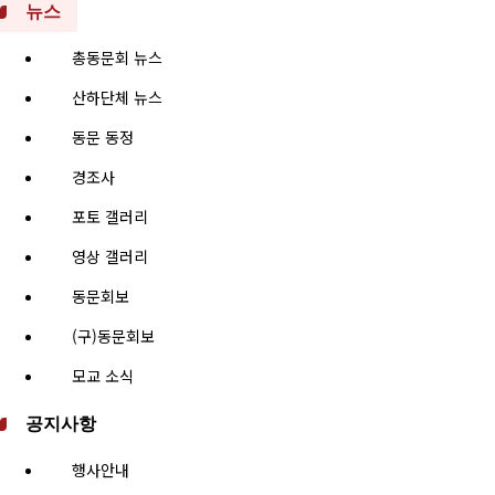
뉴스
총동문회 뉴스
산하단체 뉴스
동문 동정
경조사
포토 갤러리
영상 갤러리
동문회보
(구)동문회보
모교 소식
공지사항
행사안내