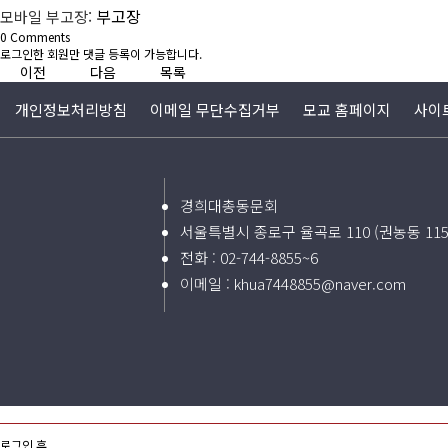
부고장
모바일 부고장:
0
Comments
로그인한 회원만 댓글 등록이 가능합니다.
이전
다음
목록
개인정보처리방침
이메일 무단수집거부
모교 홈페이지
사이
경희대총동문회
서울특별시 종로구 율곡로 110 (권농동 11
전화 :
02-744-8855~6
이메일 :
khua7448855@naver.com
로그인 후