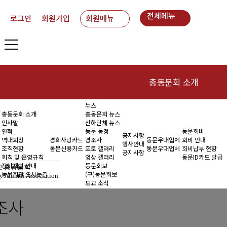
전체메뉴
로그인
회원가입
회원메뉴
총동문회 소개
뉴스
인사말
동
총동문회 소개
총동문회 뉴스
인사말
산하단체 뉴스
연혁
연혁
동문 동정
동문회비
공지사항
역대회장
경희사랑카드
경조사
동문우대업체
회비 안내
행사안내
조직현황
동문신용카드
포토 갤러리
동문우대업체
회비납부 현황
역대회장
공지사항
회칙 및 운영규칙
영상 갤러리
동문ID카드 발급
장학재단 안내
동문회보
 총동문회
조직현황
동문회관 오시는길
(구)동문회보
y Alumni Association
모교 소식
회칙 및 운영규칙
조사
장학재단 안내