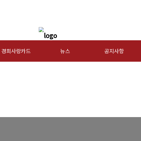
경희사랑카드
뉴스
공지사항
문신용카드
총동문회 뉴스
행사안내
산하단체 뉴스
공지사항
동문 동정
경조사
포토 갤러리
영상 갤러리