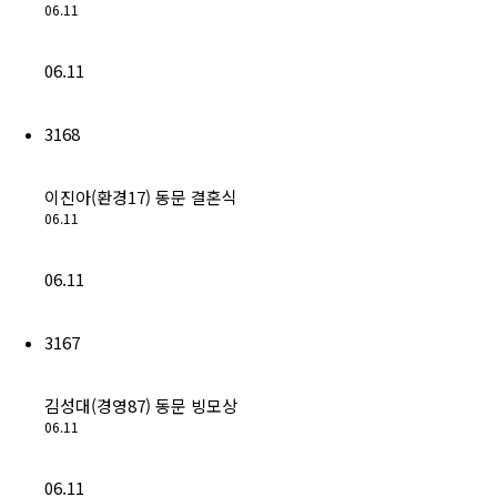
06.11
(구)동문회보
모교 소식
06.11
공지사항
3168
행사안내
이진아(환경17) 동문 결혼식
06.11
공지사항
06.11
동문우대업체
3167
동문우대업체
김성대(경영87) 동문 빙모상
동문회비
06.11
회비 안내
06.11