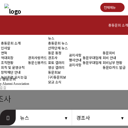
전체메뉴
총동문회 소개
뉴스
인사말
총동문회 소개
총동문회 뉴스
인사말
산하단체 뉴스
연혁
연혁
동문 동정
동문회비
공지사항
역대회장
경희사랑카드
경조사
동문우대업체
회비 안내
행사안내
조직현황
동문신용카드
포토 갤러리
동문우대업체
회비납부 현황
역대회장
공지사항
회칙 및 운영규칙
영상 갤러리
동문ID카드 발급
장학재단 안내
동문회보
조직현황
동문회관 오시는길
(구)동문회보
 총동문회
모교 소식
y Alumni Association
회칙 및 운영규칙
조사
장학재단 안내
동문회관 오시는길
뉴스
경조사