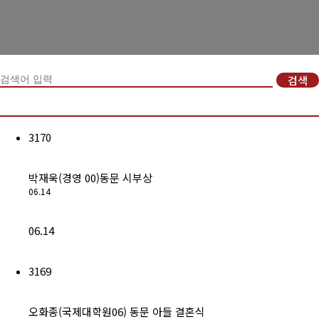
경희사랑카드
동문신용카드
검색
뉴스
총동문회 뉴스
3170
산하단체 뉴스
박재욱(경영 00)동문 시부상
동문 동정
06.14
경조사
06.14
포토 갤러리
영상 갤러리
3169
동문회보
오화종(국제대학원06) 동문 아들 결혼식