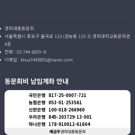
경희대총동문회
서울특별시 종로구 율곡로 110 (권농동 115-3) 경희대학교동문회관
4층
전화 :
02-744-8855~6
이메일 :
khua7448855@naver.com
동문회비 납입계좌 안내
국민은행
817-25-0007-721
농협은행
053-01-253561
신한은행
100-018-266960
우리은행
845-203729-13-001
하나은행
178-910012-61604
예금주
경희대총동문회