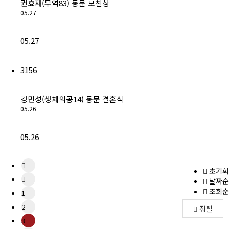
권효재(무역83) 동문 모친상
05.27
05.27
3156
강민성(생체의공14) 동문 결혼식
05.26
05.26
초기화
날짜순
조회순
1
2
정렬
3