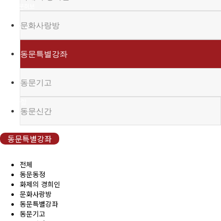
(구)동문회보
문화사랑방
모교 소식
동문특별강좌
공지사항
행사안내
동문기고
공지사항
동문신간
동문우대업체
동문특별강좌
동문우대업체
전체
동문동정
화제의 경희인
동문회비
문화사랑방
동문특별강좌
회비 안내
동문기고