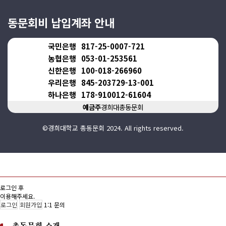
동문회비 납입계좌 안내
국민은행
817-25-0007-721
농협은행
053-01-253561
신한은행
100-018-266960
우리은행
845-203729-13-001
하나은행
178-910012-61604
예금주
경희대총동문회
©경희대학교 총동문회 2024. All rights reserved.
로그인 후
이용해주세요.
로그인
회원가입
1:1 문의