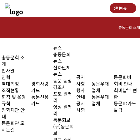
전체메뉴
총동문회 소개
인사말
뉴스
총동문회
총동문회 소
연혁
뉴스
개
산하단체
인사말
역대회장
뉴스
연혁
공지
동문회비
동문 동정
역대회장
경희사랑
사항
동문우대
회비 안내
조직현황
경조사
조직현황
카드
행사
업체
회비납부 현
포토 갤러
회칙 및 운영
동문신용
안내
동문우대
황
회칙 및 운영규칙
리
규칙
카드
공지
업체
동문ID카드
영상 갤러
장학재단 안
사항
발급
장학재단 안내
리
내
동문회보
동문회관 오
동문회관 오시는길
(구)동문회
시는길
보
모교 소식