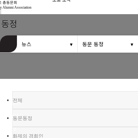
경희사랑카드
 총동문회
y Alumni Association
동문신용카드
 동정
뉴스
뉴스
동문 동정
총동문회 뉴스
산하단체 뉴스
동문 동정
경조사
전체
포토 갤러리
영상 갤러리
동문동정
동문회보
화제의 경희인