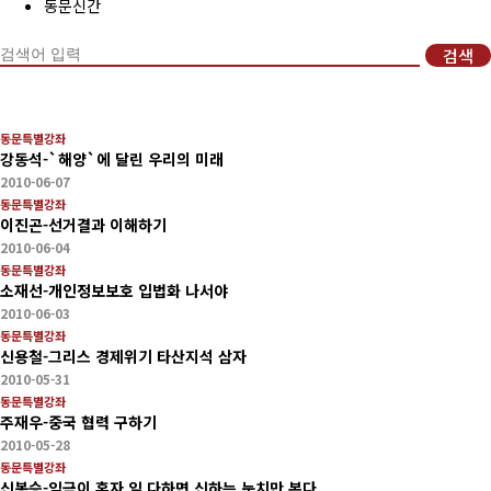
동문신간
회비납부 현황
검색
동문ID카드 발급
동문특별강좌
강동석-`해양`에 달린 우리의 미래
2010-06-07
동문특별강좌
이진곤-선거결과 이해하기
2010-06-04
동문특별강좌
소재선-개인정보보호 입법화 나서야
2010-06-03
동문특별강좌
신용철-그리스 경제위기 타산지석 삼자
2010-05-31
동문특별강좌
주재우-중국 협력 구하기
2010-05-28
동문특별강좌
신봉승-임금이 혼자 일 다하면 신하는 눈치만 본다