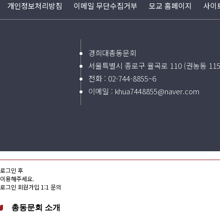
개인정보처리방침
이메일 무단수집거부
모교 홈페이지
사이
경희대총동문회
서울특별시 종로구 율곡로 110 (권농동 11
전화 :
02-744-8855~6
이메일 :
khua7448855@naver.com
로그인 후
이용해주세요.
로그인
회원가입
1:1 문의
총동문회 소개