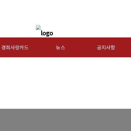
경희사랑카드
뉴스
공지사항
문신용카드
총동문회 뉴스
행사안내
산하단체 뉴스
공지사항
동문 동정
경조사
포토 갤러리
영상 갤러리