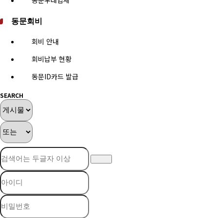
동문우대업체
동문회비
회비 안내
회비납부 현황
동문ID카드 발급
SEARCH