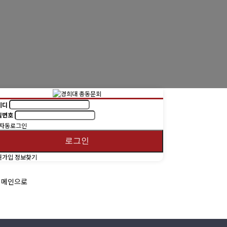
동문회보
(구)동문회보
모교 소식
이디
밀번호
자동로그인
로그인
원가입
정보찾기
메인으로