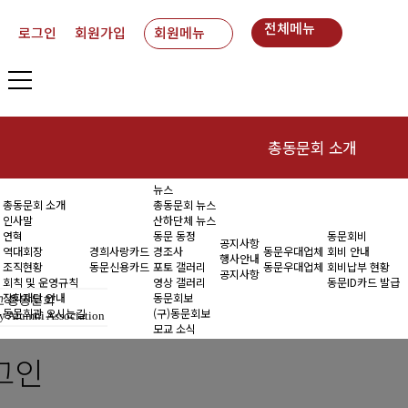
전체메뉴
로그인
회원가입
회원메뉴
총동문회 소개
뉴스
인사말
동
총동문회 소개
총동문회 뉴스
인사말
산하단체 뉴스
연혁
연혁
동문 동정
동문회비
공지사항
역대회장
경희사랑카드
경조사
동문우대업체
회비 안내
행사안내
조직현황
동문신용카드
포토 갤러리
동문우대업체
회비납부 현황
역대회장
공지사항
회칙 및 운영규칙
영상 갤러리
동문ID카드 발급
장학재단 안내
동문회보
 총동문회
조직현황
동문회관 오시는길
(구)동문회보
y Alumni Association
모교 소식
회칙 및 운영규칙
그인
장학재단 안내