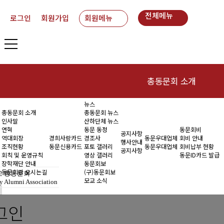
전체메뉴
로그인
회원가입
회원메뉴
총동문회 소개
뉴스
인사말
동
총동문회 소개
총동문회 뉴스
인사말
산하단체 뉴스
연혁
연혁
동문 동정
동문회비
공지사항
역대회장
경희사랑카드
경조사
동문우대업체
회비 안내
행사안내
조직현황
동문신용카드
포토 갤러리
동문우대업체
회비납부 현황
역대회장
공지사항
회칙 및 운영규칙
영상 갤러리
동문ID카드 발급
장학재단 안내
동문회보
조직현황
동문회관 오시는길
(구)동문회보
 총동문회
모교 소식
y Alumni Association
회칙 및 운영규칙
그인
장학재단 안내