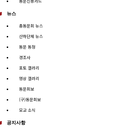
동문신용카드
뉴스
총동문회 뉴스
산하단체 뉴스
동문 동정
경조사
포토 갤러리
영상 갤러리
동문회보
(구)동문회보
모교 소식
공지사항