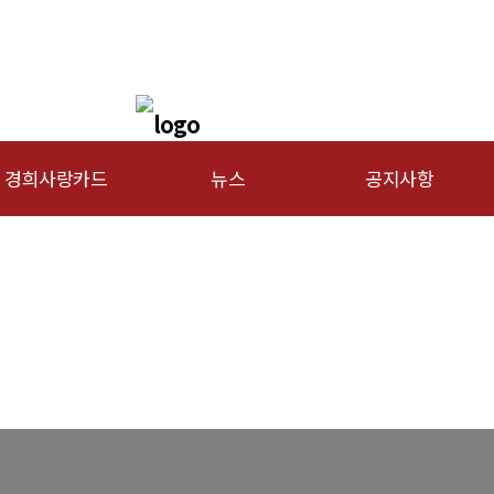
경희사랑카드
뉴스
공지사항
문신용카드
총동문회 뉴스
행사안내
산하단체 뉴스
공지사항
동문 동정
경조사
포토 갤러리
영상 갤러리