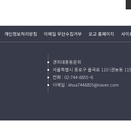
개인정보처리방침
이메일 무단수집거부
모교 홈페이지
사이
경희대총동문회
서울특별시 종로구 율곡로 110 (권농동 11
전화 :
02-744-8855~6
이메일 :
khua7448855@naver.com