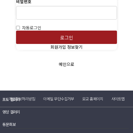
경희사랑카드
비밀번호
동문신용카드
자동로그인
뉴스
로그인
회원가입
정보찾기
총동문회 뉴스
산하단체 뉴스
메인으로
동문 동정
경조사
개인정보처리방침
이메일 무단수집거부
모교 홈페이지
사이트맵
포토 갤러리
영상 갤러리
동문회보