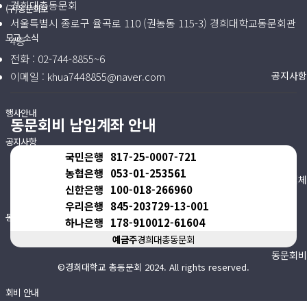
경희대총동문회
(구)동문회보
서울특별시 종로구 율곡로 110 (권농동 115-3) 경희대학교동문회관
모교 소식
4층
전화 :
02-744-8855~6
공지사항
이메일 :
khua7448855@naver.com
행사안내
동문회비 납입계좌 안내
공지사항
국민은행
817-25-0007-721
농협은행
053-01-253561
동문우대업체
신한은행
100-018-266960
우리은행
845-203729-13-001
동문우대업체
하나은행
178-910012-61604
예금주
경희대총동문회
동문회비
©경희대학교 총동문회 2024. All rights reserved.
회비 안내