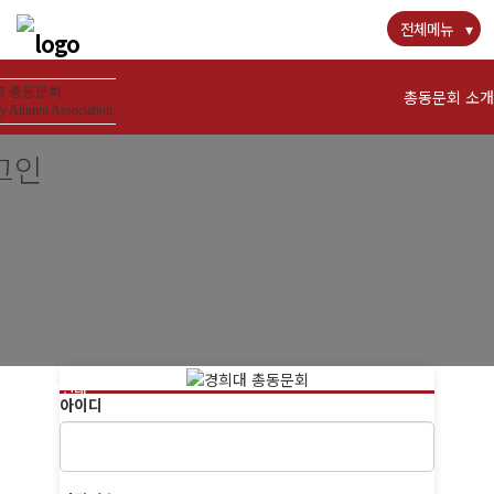
전체메뉴
 총동문회
총동문회 소개
y Alumni Association
그인
인사말
연혁
역대회장
조직현황
회칙 및 운영규칙
장학재단 안내
아이디
동문회관 오시는길