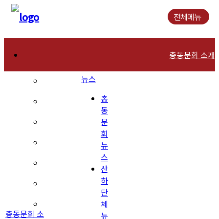
전체메뉴
총동문회 소개
뉴스
인사말
총
연혁
동
문
역대회장
회
조직현황
뉴
스
회칙 및 운영규칙
산
하
장학재단 안내
단
체
동문회관 오시는길
총동문회 소
뉴