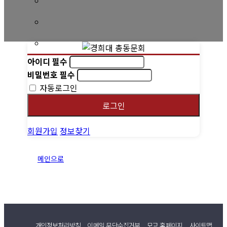
회비 안내
회비납부 현황
동문ID카드 발급
아이디
필수
비밀번호
필수
자동로그인
로그인
회원가입
정보찾기
메인으로
개인정보처리방침
이메일 무단수집거부
모교 홈페이지
사이트맵