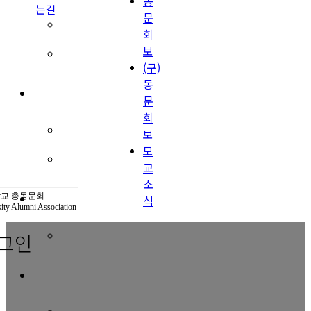
동
는길
문
(구)동문회보
회
보
모교 소식
(구)
동
공지사항
문
회
행사안내
보
모
공지사항
교
소
동문우대업체
교 총동문회
식
ity Alumni Association
그인
동문우대업체
동문회비