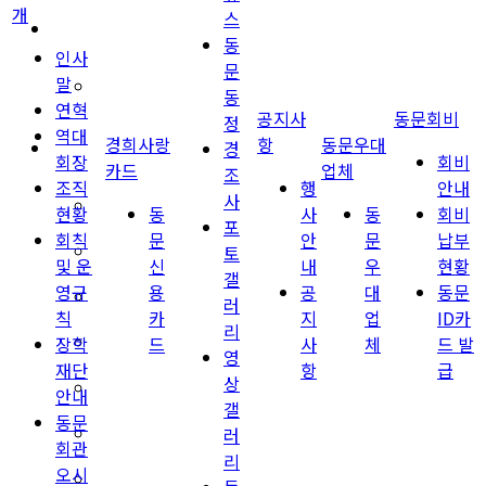
개
스
경희사랑카드
동
인사
문
말
동문신용카드
동
연혁
공지사
동문회비
정
역대
경희사랑
항
동문우대
뉴스
경
회장
회비
카드
업체
조
조직
행
안내
사
총동문회 뉴스
현황
동
사
동
회비
포
회칙
문
안
문
납부
토
산하단체 뉴스
및 운
신
내
우
현황
갤
영규
용
공
대
동문
동문 동정
러
칙
카
지
업
ID카
리
장학
드
사
체
드 발
경조사
영
재단
항
급
상
포토 갤러리
안내
갤
동문
러
영상 갤러리
회관
리
오시
동문회보