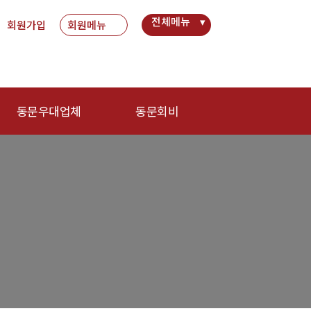
전체메뉴
회원가입
회원메뉴
동문우대업체
동문회비
동문우대업체
회비 안내
회비납부 현황
동문ID카드 발급