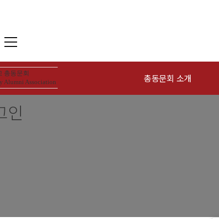
 총동문회
총동문회 소개
y Alumni Association
그인
인사말
동
연혁
역대회장
조직현황
회칙 및 운영규칙
장학재단 안내