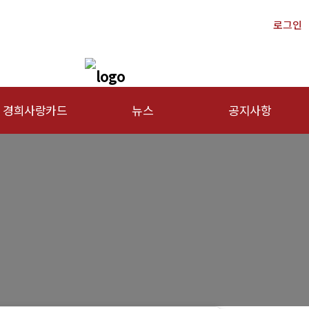
로그인
경희사랑카드
뉴스
공지사항
문신용카드
총동문회 뉴스
행사안내
산하단체 뉴스
공지사항
동문 동정
경조사
포토 갤러리
영상 갤러리