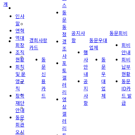
개
스
경희사랑카드
동
인사
문
말
동문신용카드
동
연혁
공지사
동문회비
정
역대
경희사랑
항
동문우대
뉴스
경
회장
회비
카드
업체
조
조직
행
안내
사
총동문회 뉴스
현황
동
사
동
회비
포
회칙
문
안
문
납부
토
산하단체 뉴스
및 운
신
내
우
현황
갤
영규
용
공
대
동문
동문 동정
러
칙
카
지
업
ID카
리
장학
드
사
체
드 발
경조사
영
재단
항
급
상
포토 갤러리
안내
갤
동문
러
영상 갤러리
회관
리
오시
동문회보