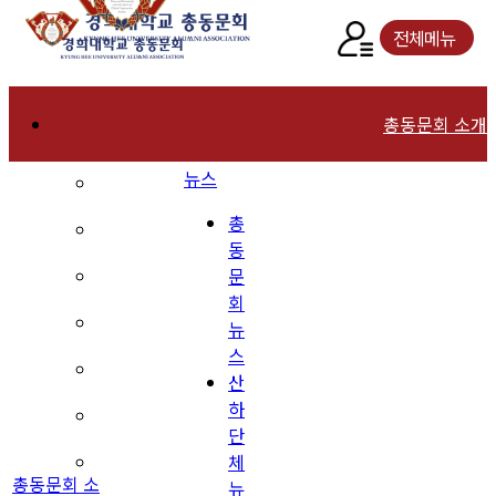
전체메뉴
총동문회 소개
뉴스
인사말
총
연혁
동
문
역대회장
회
조직현황
뉴
스
회칙 및 운영규칙
산
하
장학재단 안내
단
체
동문회관 오시는길
총동문회 소
뉴