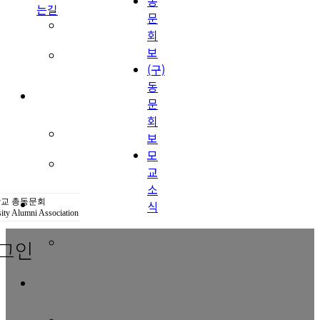
동
는길
문
(구)동문회보
회
보
모교 소식
(구)
동
공지사항
문
회
행사안내
보
모
공지사항
교
소
동문우대업체
교 총동문회
식
ity Alumni Association
그인
동문우대업체
동문회비