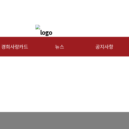
경희사랑카드
뉴스
공지사항
문신용카드
총동문회 뉴스
행사안내
산하단체 뉴스
공지사항
동문 동정
경조사
포토 갤러리
영상 갤러리