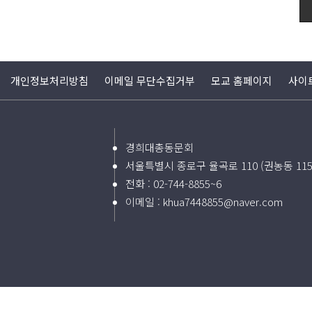
개인정보처리방침
이메일 무단수집거부
모교 홈페이지
사이
경희대총동문회
서울특별시 종로구 율곡로 110 (권농동 11
전화 :
02-744-8855~6
이메일 :
khua7448855@naver.com