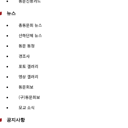
동문신용카드
뉴스
총동문회 뉴스
산하단체 뉴스
동문 동정
경조사
포토 갤러리
영상 갤러리
동문회보
(구)동문회보
모교 소식
공지사항