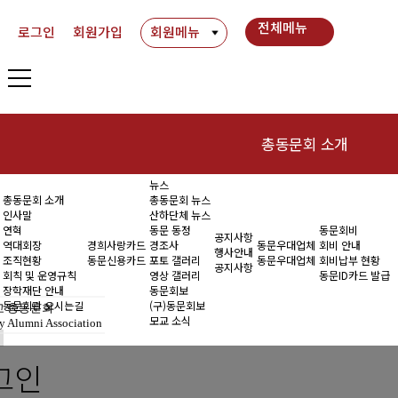
전체메뉴
로그인
회원가입
회원메뉴
총동문회 소개
뉴스
인사말
동
총동문회 소개
총동문회 뉴스
인사말
산하단체 뉴스
연혁
연혁
동문 동정
동문회비
공지사항
역대회장
경희사랑카드
경조사
동문우대업체
회비 안내
행사안내
조직현황
동문신용카드
포토 갤러리
동문우대업체
회비납부 현황
역대회장
공지사항
회칙 및 운영규칙
영상 갤러리
동문ID카드 발급
장학재단 안내
동문회보
조직현황
동문회관 오시는길
(구)동문회보
 총동문회
모교 소식
y Alumni Association
회칙 및 운영규칙
그인
장학재단 안내