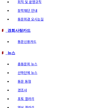
회칙 및 운영규칙
장학재단 안내
동문회관 오시는길
경희사랑카드
동문신용카드
뉴스
총동문회 뉴스
산하단체 뉴스
동문 동정
경조사
포토 갤러리
영상 갤러리