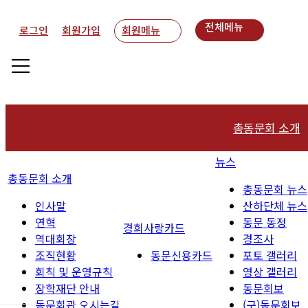
전체메뉴
로그인
회원가입
회원메뉴
총동문회 소개
뉴스
인사말
총동문회 소개
총동문회 뉴스
연혁
인사말
산하단체 뉴스
연혁
동문 동정
역대회장
경희사랑카드
역대회장
경조사
조직현황
조직현황
동문신용카드
포토 갤러리
회칙 및 운영규칙
영상 갤러리
회칙 및 운영규
장학재단 안내
동문회보
동문회관 오시는길
(구)동문회보