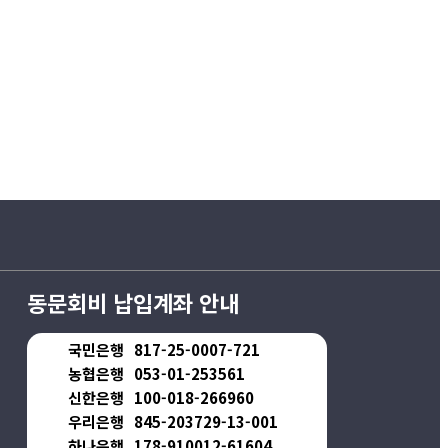
동문회비 납입계좌 안내
국민은행
817-25-0007-721
농협은행
053-01-253561
신한은행
100-018-266960
우리은행
845-203729-13-001
하나은행
178-910012-61604