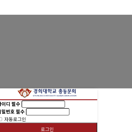
영상 갤러리
는길
동문회보
(구)동문회보
모교 소식
아이디
필수
비밀번호
필수
자동로그인
로그인