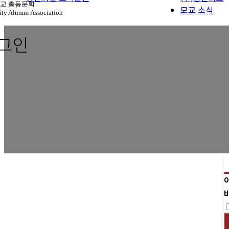
장학재단 안내
교 총동문회
모교 소식
ty Alumni Association
동문회관 오시
그인