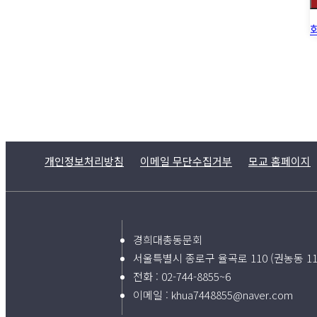
개인정보처리방침
이메일 무단수집거부
모교 홈페이지
경희대총동문회
서울특별시 종로구 율곡로 110 (권농동 1
전화 :
02-744-8855~6
이메일 :
khua7448855@naver.com