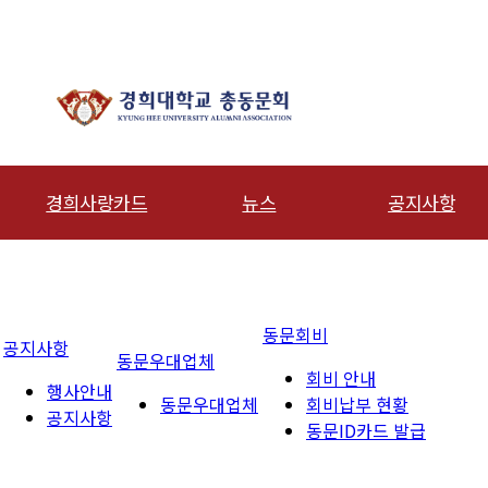
경희사랑카드
뉴스
공지사항
동문신용카드
총동문회 뉴스
행사안내
산하단체 뉴스
공지사항
동문회비
공지사항
동문 동정
동문우대업체
회비 안내
행사안내
경조사
동문우대업체
회비납부 현황
공지사항
동문ID카드 발급
칙
포토 갤러리