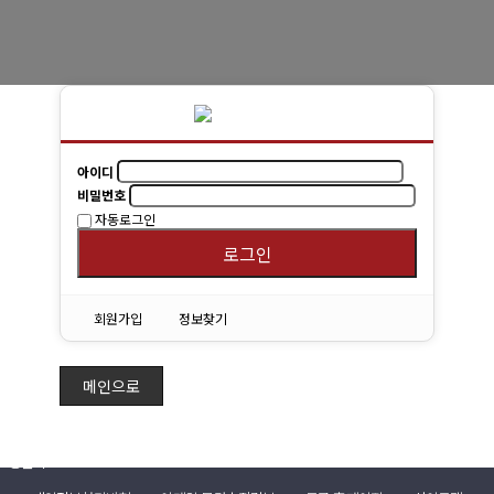
경희사랑카드
동문신용카드
뉴스
아이디
총동문회 뉴스
비밀번호
자동로그인
산하단체 뉴스
로그인
동문 동정
회원가입
정보찾기
경조사
포토 갤러리
메인으로
영상 갤러리
동문회보