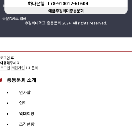
하나은행
178-910012-61604
회비납부 현황
예금주
경희대총동문회
동문ID카드 발급
©경희대학교 총동문회 2024. All rights reserved.
로그인 후
이용해주세요.
로그인
회원가입
1:1 문의
총동문회 소개
인사말
연혁
역대회장
조직현황