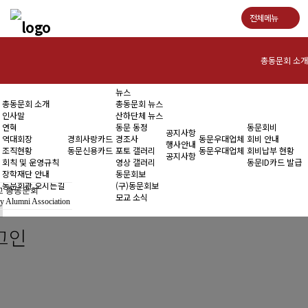
전체메뉴
총동문회 소개
뉴스
인사말
총동문회 소개
총동문회 뉴스
인사말
산하단체 뉴스
연혁
연혁
동문 동정
동문회비
공지사항
역대회장
경희사랑카드
경조사
동문우대업체
회비 안내
행사안내
조직현황
동문신용카드
포토 갤러리
동문우대업체
회비납부 현황
역대회장
공지사항
회칙 및 운영규칙
영상 갤러리
동문ID카드 발급
장학재단 안내
동문회보
조직현황
동문회관 오시는길
(구)동문회보
 총동문회
모교 소식
y Alumni Association
회칙 및 운영규칙
그인
장학재단 안내
동문회관 오시는길