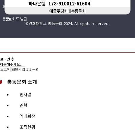
하나은행
178-910012-61604
회비납부 현황
예금주
경희대총동문회
동문ID카드 발급
©경희대학교 총동문회 2024. All rights reserved.
로그인 후
이용해주세요.
로그인
회원가입
1:1 문의
총동문회 소개
인사말
연혁
역대회장
조직현황