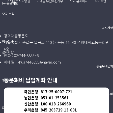
개인정보처리방침
이메일 무단수집거부
모교 홈페이지
사이트맵
(구)동문회보
모교 소식
공지사항
경희대총동문회
행사안내
서울특별시 종로구 율곡로 110 (권농동 115-3) 경희대학교동문회관
4층
공지사항
전화 :
02-744-8855~6
이메일 :
khua7448855@naver.com
동문우대업체
동문회비 납입계좌 안내
동문우대업체
국민은행
817-25-0007-721
동문회비
농협은행
053-01-253561
신한은행
100-018-266960
회비 안내
우리은행
845-203729-13-001