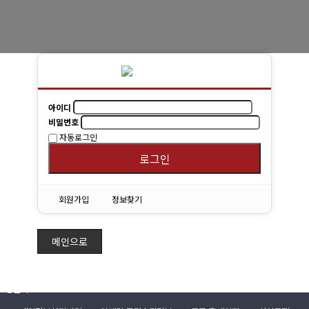
경희사랑카드
동문신용카드
뉴스
아이디
총동문회 뉴스
비밀번호
자동로그인
산하단체 뉴스
로그인
동문 동정
회원가입
정보찾기
경조사
포토 갤러리
메인으로
영상 갤러리
동문회보