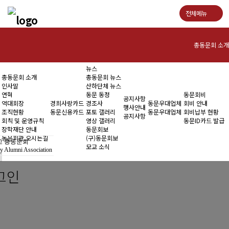
전체메뉴
총동문회 소개
뉴스
인사말
총동문회 소개
총동문회 뉴스
인사말
산하단체 뉴스
연혁
연혁
동문 동정
동문회비
공지사항
역대회장
경희사랑카드
경조사
동문우대업체
회비 안내
행사안내
조직현황
동문신용카드
포토 갤러리
동문우대업체
회비납부 현황
역대회장
공지사항
회칙 및 운영규칙
영상 갤러리
동문ID카드 발급
장학재단 안내
동문회보
조직현황
동문회관 오시는길
(구)동문회보
 총동문회
모교 소식
y Alumni Association
회칙 및 운영규칙
그인
장학재단 안내
동문회관 오시는길