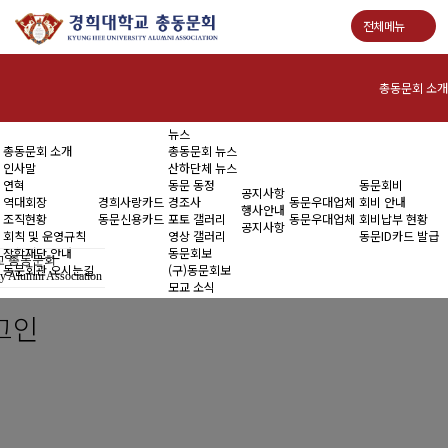
전체메뉴
총동문회 소개
뉴스
인사말
총동문회 소개
총동문회 뉴스
인사말
산하단체 뉴스
연혁
연혁
동문 동정
동문회비
공지사항
역대회장
경희사랑카드
경조사
동문우대업체
회비 안내
행사안내
조직현황
동문신용카드
포토 갤러리
동문우대업체
회비납부 현황
역대회장
공지사항
회칙 및 운영규칙
영상 갤러리
동문ID카드 발급
장학재단 안내
동문회보
 총동문회
조직현황
동문회관 오시는길
(구)동문회보
y Alumni Association
모교 소식
회칙 및 운영규칙
그인
장학재단 안내
동문회관 오시는길