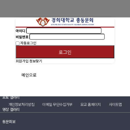
경희사랑카드
동문신용카드
아이디
뉴스
비밀번호
자동로그인
총동문회 뉴스
로그인
산하단체 뉴스
회원가입
정보찾기
동문 동정
메인으로
경조사
포토 갤러리
개인정보처리방침
이메일 무단수집거부
모교 홈페이지
사이트맵
영상 갤러리
동문회보