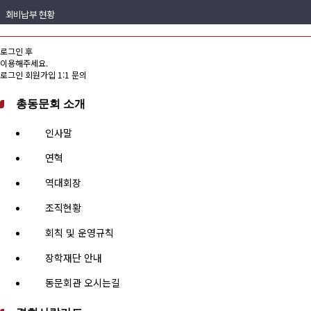
회비납부 현황
동문ID카드 발급
로그인 후
이용해주세요.
로그인
회원가입
1:1 문의
총동문회 소개
인사말
연혁
역대회장
조직현황
회칙 및 운영규칙
장학재단 안내
동문회관 오시는길