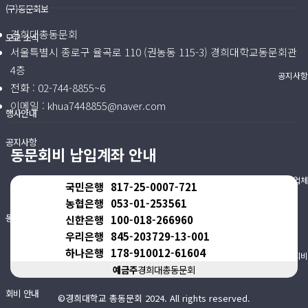
(구)동문회보
경희대총동문회
모교 소식
서울특별시 종로구 율곡로 110 (권농동 115-3) 경희대학교동문회관
4층
공지사항
전화 :
02-744-8855~6
이메일 :
khua7448855@naver.com
행사안내
공지사항
동문회비 납입계좌 안내
동문우대업체
국민은행
817-25-0007-721
농협은행
053-01-253561
동문우대업체
신한은행
100-018-266960
우리은행
845-203729-13-001
하나은행
178-910012-61604
동문회비
예금주
경희대총동문회
회비 안내
©경희대학교 총동문회 2024. All rights reserved.