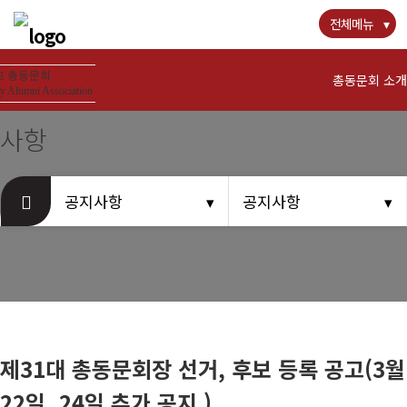
전체메뉴
 총동문회
총동문회 소개
y Alumni Association
사항
경희사랑카드
공지사항
공지사항
뉴스
공지사항
동문우대업체
제31대 총동문회장 선거, 후보 등록 공고(3월
동문회비
22일, 24일 추가 공지 )