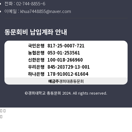
전화 :
02-744-8855~6
이메일 :
khua7448855@naver.com
동문회비 납입계좌 안내
국민은행
817-25-0007-721
농협은행
053-01-253561
신한은행
100-018-266960
우리은행
845-203729-13-001
하나은행
178-910012-61604
예금주
경희대총동문회
©경희대학교 총동문회 2024. All rights reserved.