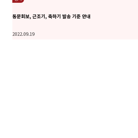
동문회보, 근조기, 축하기 발송 기준 안내
2022.09.19
공지
자주 묻는 질문에 대한 답변
06.25
공지
회비납부 동문님께 드리는 사은품 안내