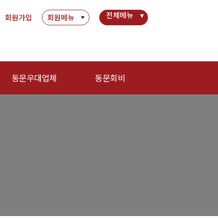
전체메뉴
회원가입
회원메뉴
동문우대업체
동문회비
동문우대업체
회비 안내
회비납부 현황
동문ID카드 발급