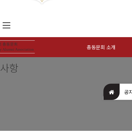
 총동문회
총동문회 소개
y Alumni Association
사항
인사말
동
연혁
역대회장
공
조직현황
회칙 및 운영규칙
장학재단 안내