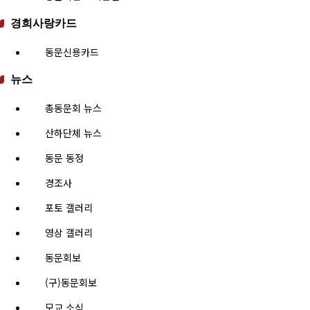
경희사랑카드
동문신용카드
뉴스
총동문회 뉴스
산하단체 뉴스
동문 동정
경조사
포토 갤러리
영상 갤러리
동문회보
(구)동문회보
모교 소식