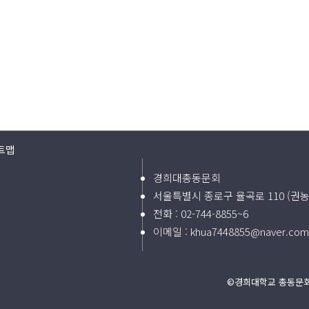
트맵
경희대총동문회
서울특별시 종로구 율곡로 110 (권농
전화 :
02-744-8855~6
이메일 :
khua7448855@naver.com
©경희대학교 총동문회 2024