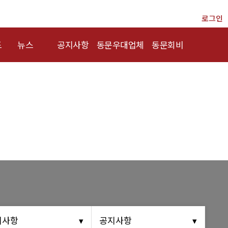
로그인
드
뉴스
공지사항
동문우대업체
동문회비
총동문회 뉴스
행사안내
동문우대업체
회비 안내
산하단체 뉴스
공지사항
회비납부 현황
동문 동정
동문ID카드 발
경조사
급
포토 갤러리
영상 갤러리
동문회보
지사항
공지사항
(구)동문회보