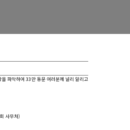
황을 파악하여
33
만 동문 여러분께 널리 알리고
문회
사무처)