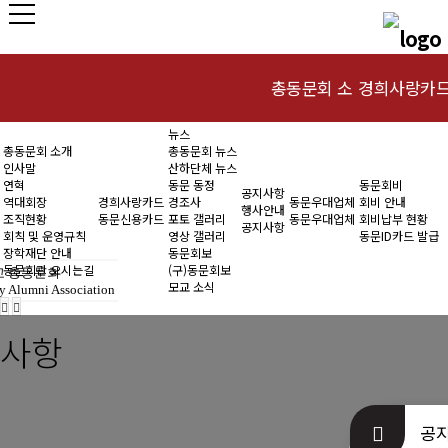
총동문회 소
경희사랑카
뉴스
인사말
동문신용카드
총동문회 소개
총동문회 뉴스
개
인사말
산하단체 뉴스
연혁
연혁
동문 동정
동문회비
공지사항
역대회장
경희사랑카드
경조사
동문우대업체
회비 안내
행사안내
조직현황
동문신용카드
포토 갤러리
동문우대업체
회비납부 현황
역대회장
공지사항
회칙 및 운영규칙
영상 갤러리
동문ID카드 발급
장학재단 안내
동문회보
조직현황
동문회관 오시는길
(구)동문회보
 총동문회
모교 소식
y Alumni Association
회칙 및 운영규
사항
칙
장학재단 안내
공
동문회관 오시