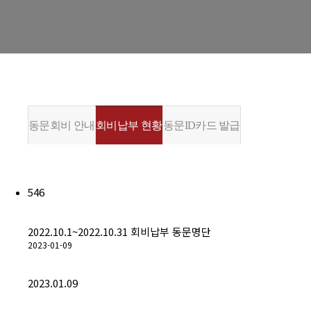
경희사랑카드
동문신용카드
뉴스
총동문회 뉴스
동문회비 안내
회비납부 현황
동문ID카드 발급
산하단체 뉴스
동문 동정
546
경조사
2022.10.1~2022.10.31 회비납부 동문명단
포토 갤러리
2023-01-09
영상 갤러리
2023.01.09
동문회보