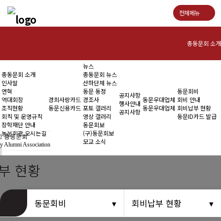
전체메뉴
총동문회 소개
뉴스
인사말
총동문회 소개
총동문회 뉴스
인사말
산하단체 뉴스
연혁
연혁
동문 동정
동문회비
공지사항
역대회장
경희사랑카드
경조사
동문우대업체
회비 안내
행사안내
조직현황
동문신용카드
포토 갤러리
동문우대업체
회비납부 현황
역대회장
공지사항
회칙 및 운영규칙
영상 갤러리
동문ID카드 발급
장학재단 안내
동문회보
조직현황
동문회관 오시는길
(구)동문회보
 총동문회
모교 소식
y Alumni Association
회칙 및 운영규칙
부 현황
장학재단 안내
동문회관 오시는길
동문회비
회비납부 현황