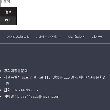
검색
닫기
개인정보처리방침
이메일 무단수집거부
모교 홈페이지
사이트맵
경희대총동문회
서울특별시 종로구 율곡로 110 (권농동 115-3) 경희대학교동문회관
4층
전화 :
02-744-8855~6
이메일 :
khua7448855@naver.com