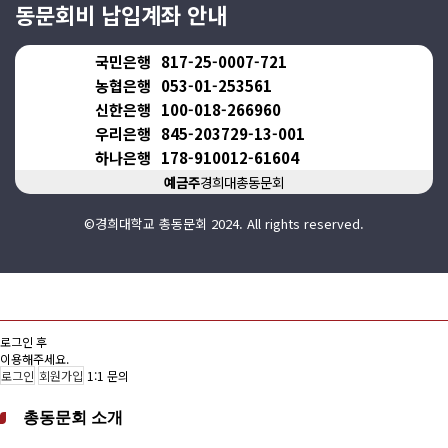
동문회비 납입계좌 안내
국민은행
817-25-0007-721
농협은행
053-01-253561
신한은행
100-018-266960
우리은행
845-203729-13-001
하나은행
178-910012-61604
예금주
경희대총동문회
©경희대학교 총동문회 2024. All rights reserved.
로그인 후
이용해주세요.
로그인
회원가입
1:1 문의
총동문회 소개