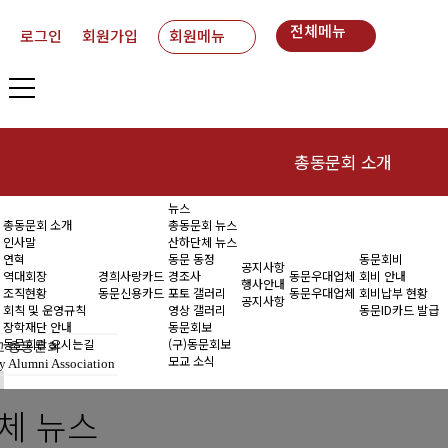
전체메뉴
로그인
회원가입
회원메뉴
총동문회 소개
뉴스
인사말
동
총동문회 소개
총동문회 뉴스
인사말
산하단체 뉴스
연혁
연혁
동문 동정
동문회비
공지사항
역대회장
경희사랑카드
경조사
동문우대업체
회비 안내
행사안내
조직현황
동문신용카드
포토 갤러리
동문우대업체
회비납부 현황
역대회장
공지사항
회칙 및 운영규칙
영상 갤러리
동문ID카드 발급
장학재단 안내
동문회보
조직현황
동문회관 오시는길
(구)동문회보
 총동문회
모교 소식
y Alumni Association
회칙 및 운영규칙
체 뉴스
장학재단 안내