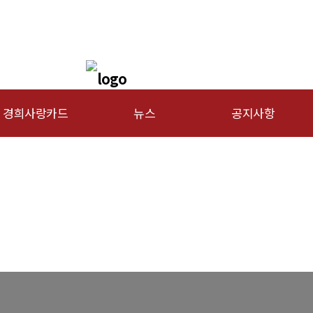
경희사랑카드
뉴스
공지사항
문신용카드
총동문회 뉴스
행사안내
산하단체 뉴스
공지사항
동문 동정
경조사
포토 갤러리
영상 갤러리