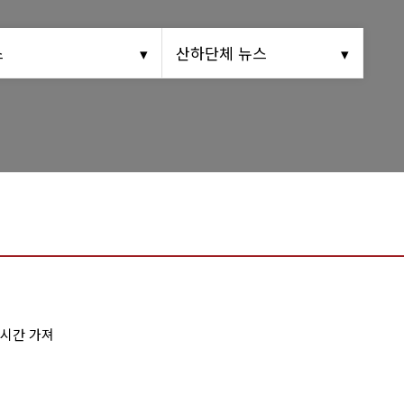
동문회보
스
산하단체 뉴스
(구)동문회보
모교 소식
 시간 가져