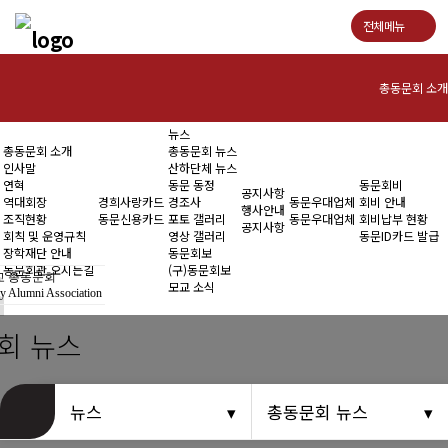
전체메뉴
총동문회 소개
뉴스
인사말
총동문회 소개
총동문회 뉴스
인사말
산하단체 뉴스
연혁
연혁
동문 동정
동문회비
공지사항
역대회장
경희사랑카드
경조사
동문우대업체
회비 안내
행사안내
조직현황
동문신용카드
포토 갤러리
동문우대업체
회비납부 현황
역대회장
공지사항
회칙 및 운영규칙
영상 갤러리
동문ID카드 발급
장학재단 안내
동문회보
조직현황
동문회관 오시는길
(구)동문회보
 총동문회
모교 소식
y Alumni Association
회칙 및 운영규칙
회 뉴스
장학재단 안내
동문회관 오시는길
뉴스
총동문회 뉴스