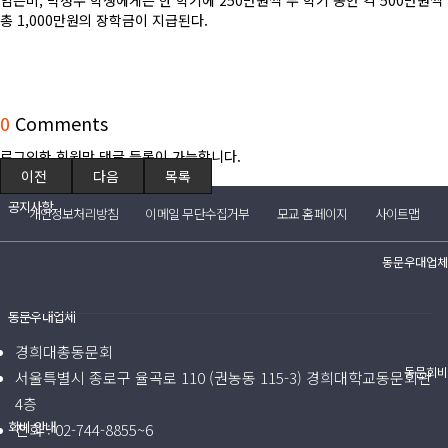
임은비, 박정수 학생에게는 한 학기에 250만원씩 두 학기 동안 각 500만원씩
(구)동문회보
총 1,000만원의 장학금이 지급된다.
모교 소식
공지사항
0
Comments
로그인한 회원만 댓글 등록이 가능합니다.
행사안내
이전
다음
목록
공지사항
개인정보처리방침
이메일 무단수집거부
모교 홈페이지
사이트맵
동문우대업체
동문우대업체
경희대총동문회
동문회비
서울특별시 종로구 율곡로 110 (권농동 115-3) 경희대학교동문회관
4층
회비 안내
전화 :
02-744-8855~6