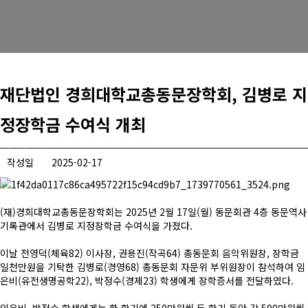
경희사랑카드
동문신용카드
뉴스
재단법인 경희대학교총동문장학회, 김병로 지
총동문회 뉴스
정장학금 수여식 개최
산하단체 뉴스
작성일
2025-02-17
동문 동정
경조사
(재)경희대학교총동문장학회는 2025년 2월 17일(월) 동문회관 4층 동문역사
기록관에서 김병로 지정장학금 수여식을 가졌다.
포토 갤러리
이날 전영덕(체육82) 이사장, 권용진(작곡64) 총동문회 음악위원장, 장학금
영상 갤러리
일천만원을 기탁한 김병로(경영68) 총동문회 자문위 부위원장이 참석하여 임
은비(유전생명공학22), 박정수(경제23) 학생에게 장학증서를 전달하였다.
동문회보