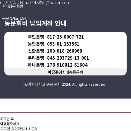
이메일 :
khua7448855@naver.com
회비납부 현황
동문ID카드 발급
동문회비 납입계좌 안내
국민은행
817-25-0007-721
농협은행
053-01-253561
신한은행
100-018-266960
우리은행
845-203729-13-001
하나은행
178-910012-61604
예금주
경희대총동문회
©경희대학교 총동문회 2024. All rights reserved.
로그인 후
이용해주세요.
로그인
회원가입
1:1 문의