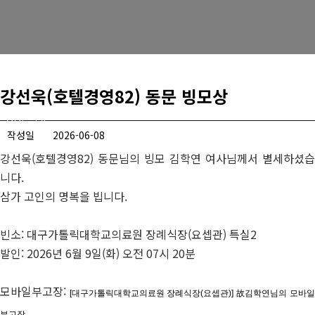
경희사랑카드
동문신용카드
뉴스
강선욱(호텔경영82) 동문 빙모상
총동문회 뉴스
작성일
2026-06-08
산하단체 뉴스
강선욱(호텔경영82) 동문님의 빙모
김학연 여사님께서 별세하셨습
니다.
동문 동정
삼가 고인의 명복을 빕니다.
경조사
빈소: 대구가톨릭대학교의료원 장례식장(요셉관) 특실2
포토 갤러리
발인: 2026년 6월 9일(화) 오전 07시 20분
영상 갤러리
모바일부고장:
동문회보
[대구가톨릭대학교의료원 장례식장(요셉관)] 故김학연님의 모바
부고장