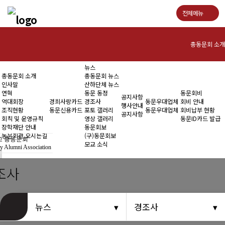
전체메뉴
총동문회 소개
뉴스
인사말
총동문회 소개
총동문회 뉴스
인사말
산하단체 뉴스
연혁
연혁
동문 동정
동문회비
공지사항
역대회장
경희사랑카드
경조사
동문우대업체
회비 안내
행사안내
조직현황
동문신용카드
포토 갤러리
동문우대업체
회비납부 현황
역대회장
공지사항
회칙 및 운영규칙
영상 갤러리
동문ID카드 발급
장학재단 안내
동문회보
조직현황
동문회관 오시는길
(구)동문회보
 총동문회
모교 소식
y Alumni Association
회칙 및 운영규칙
조사
장학재단 안내
동문회관 오시는길
뉴스
경조사