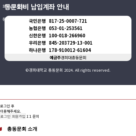
동문회비 납입계좌 안내
회비납부 현황
동문ID카드 발급
국민은행
817-25-0007-721
농협은행
053-01-253561
신한은행
100-018-266960
우리은행
845-203729-13-001
하나은행
178-910012-61604
예금주
경희대총동문회
©경희대학교 총동문회 2024. All rights reserved.
로그인 후
이용해주세요.
로그인
회원가입
1:1 문의
총동문회 소개