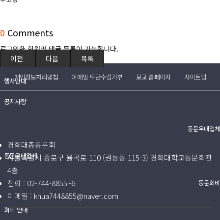
(구)동문회보
모교 소식
0
Comments
로그인한 회원만 댓글 등록이 가능합니다.
공지사항
이전
다음
목록
개인정보처리방침
이메일 무단수집거부
모교 홈페이지
사이트맵
행사안내
공지사항
동문우대업체
경희대총동문회
동문우대업체
서울특별시 종로구 율곡로 110 (권농동 115-3) 경희대학교동문회관
4층
전화 :
02-744-8855~6
동문회비
이메일 :
khua7448855@naver.com
회비 안내