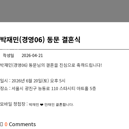
경희사랑카드
동문신용카드
뉴스
박재민(경영06) 동문 결혼식
총동문회 뉴스
작성일
2026-04-21
산하단체 뉴스
박재민(경영06) 동문님의 결혼을 진심으로 축하드립니다!
동문 동정
일시 : 2026년 6월 20일(토) 오후 5시
경조사
장소 : 서울시 광진구 능동로 110 스타시티 아트홀 5층
포토 갤러리
모바일 청첩장 :
박재민 ❤️ 안재인 결혼합니다.
영상 갤러리
동문회보
0
Comments