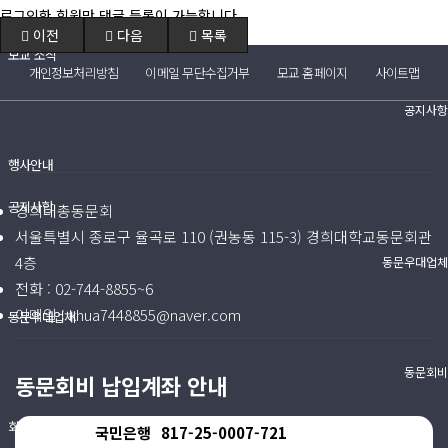
(구)동문회보
로그인한 회원만 댓글 등록이 가능합니다.
이전
다음
목록
모교 소식
개인정보처리방침
이메일 무단수집거부
모교 홈페이지
사이트맵
공지사항
행사안내
공지사항
경희대총동문회
서울특별시 종로구 율곡로 110 (권농동 115-3) 경희대학교동문회관
4층
동문우대업체
전화 :
02-744-8855~6
이메일 :
khua7448855@naver.com
동문우대업체
동문회비
동문회비 납입계좌 안내
회비 안내
국민은행
817-25-0007-721