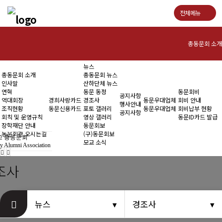
전체메뉴
총동문회 소개
뉴스
인사말
총동문회 소개
총동문회 뉴스
인사말
산하단체 뉴스
연혁
연혁
동문 동정
동문회비
공지사항
역대회장
경희사랑카드
경조사
동문우대업체
회비 안내
행사안내
조직현황
동문신용카드
포토 갤러리
동문우대업체
회비납부 현황
역대회장
공지사항
회칙 및 운영규칙
영상 갤러리
동문ID카드 발급
장학재단 안내
동문회보
조직현황
동문회관 오시는길
(구)동문회보
 총동문회
모교 소식
y Alumni Association
회칙 및 운영규칙
조사
장학재단 안내
동문회관 오시는길
뉴스
경조사