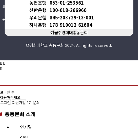
농협은행
053-01-253561
회비납부 현황
신한은행
100-018-266960
우리은행
845-203729-13-001
동문ID카드 발급
하나은행
178-910012-61604
예금주
경희대총동문회
©경희대학교 총동문회 2024. All rights reserved.
로그인 후
이용해주세요.
로그인
회원가입
1:1 문의
총동문회 소개
인사말