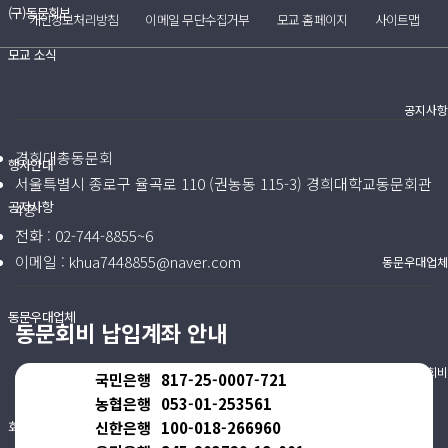
(구)동문회보
개인정보처리방침
이메일 무단수집거부
모교 홈페이지
사이트맵
모교 소식
공지사항
경희대총동문회
행사안내
서울특별시 종로구 율곡로 110 (권농동 115-3) 경희대학교동문회관
공지사항
4층
전화 :
02-744-8855~6
이메일 :
khua7448855@naver.com
동문우대업체
동문우대업체
동문회비 납입계좌 안내
동문회비
국민은행
817-25-0007-721
농협은행
053-01-253561
회비 안내
신한은행
100-018-266960