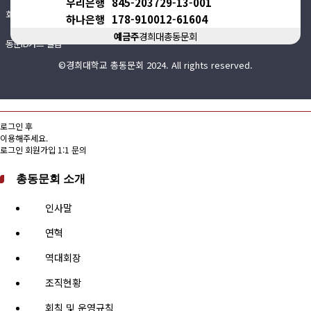
우리은행
845-203729-13-001
회비납부 현황
하나은행
178-910012-61604
예금주
경희대총동문회
동문ID카드 발급
©경희대학교 총동문회 2024. All rights reserved.
로그인 후
이용해주세요.
로그인
회원가입
1:1 문의
총동문회 소개
인사말
연혁
역대회장
조직현황
회칙 및 운영규칙