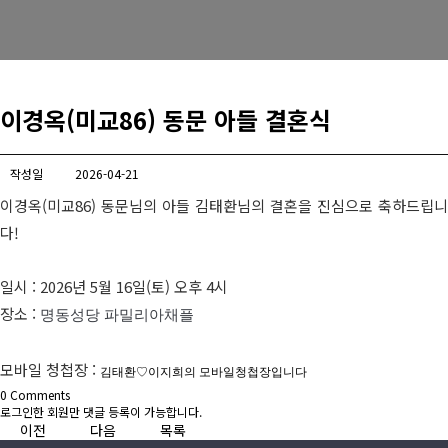
경희사랑카드
동문신용카드
이경옥(미교86) 동문 아들 결혼식
뉴스
총동문회 뉴스
작성일
2026-04-21
이경옥(미교86) 동문님의 아들 김태환님의 결혼을 진심으로 축하드립니
산하단체 뉴스
다!
동문 동정
일시 : 2026년 5월 16일(토) 오후 4시
경조사
장소 :
명동성당 파밀리아채플
포토 갤러리
모바일 청첩장 :
김태환♡이지희의 모바일청첩장입니다
영상 갤러리
0
Comments
로그인한 회원만 댓글 등록이 가능합니다.
동문회보
이전
다음
목록