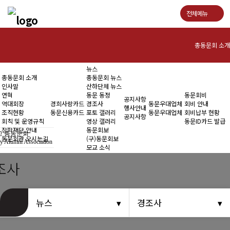
전체메뉴
총동문회 소개
뉴스
인사말
총동문회 소개
총동문회 뉴스
인사말
산하단체 뉴스
연혁
연혁
동문 동정
동문회비
공지사항
역대회장
경희사랑카드
경조사
동문우대업체
회비 안내
행사안내
조직현황
동문신용카드
포토 갤러리
동문우대업체
회비납부 현황
역대회장
공지사항
회칙 및 운영규칙
영상 갤러리
동문ID카드 발급
장학재단 안내
동문회보
 총동문회
조직현황
동문회관 오시는길
(구)동문회보
y Alumni Association
모교 소식
회칙 및 운영규칙
조사
장학재단 안내
뉴스
경조사
동문회관 오시는길