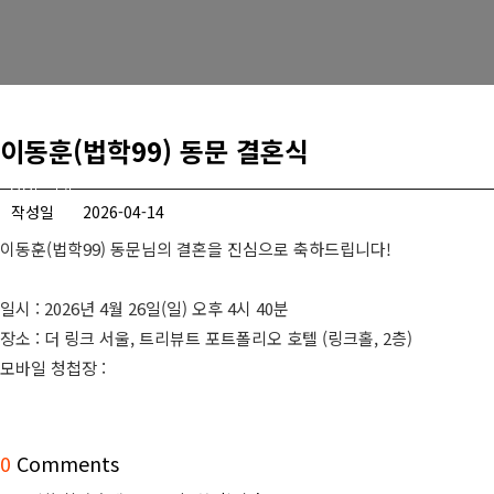
경희사랑카드
동문신용카드
뉴스
이동훈(법학99) 동문 결혼식
총동문회 뉴스
작성일
2026-04-14
산하단체 뉴스
이동훈(법학99) 동문님의 결혼을 진심으로 축하드립니다!
동문 동정
일시 : 2026년 4월 26일(일) 오후 4시 40분
경조사
장소 : 더 링크 서울, 트리뷰트 포트폴리오 호텔 (링크홀, 2층)
모바일 청첩장 :
포토 갤러리
영상 갤러리
0
Comments
동문회보