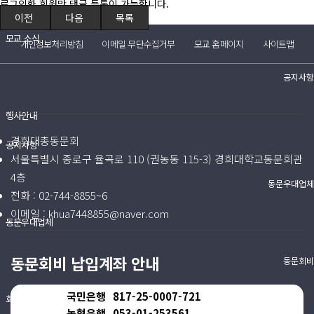
로그인한 회원만 댓글 등록이 가능합니다.
(구)동문회보
이전
다음
목록
모교 소식
개인정보처리방침
이메일 무단수집거부
모교 홈페이지
사이트맵
공지사항
행사안내
경희대총동문회
공지사항
서울특별시 종로구 율곡로 110 (권농동 115-3) 경희대학교동문회관
4층
동문우대업체
전화 :
02-744-8855~6
이메일 :
khua7448855@naver.com
동문우대업체
동문회비 납입계좌 안내
동문회비
국민은행
817-25-0007-721
회비 안내
농협은행
053-01-253561