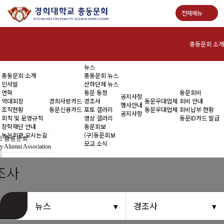
전체메뉴
총동문회 소개
뉴스
인사말
총동문회 소개
총동문회 뉴스
인사말
산하단체 뉴스
연혁
연혁
동문 동정
동문회비
공지사항
역대회장
경희사랑카드
경조사
동문우대업체
회비 안내
행사안내
조직현황
동문신용카드
포토 갤러리
동문우대업체
회비납부 현황
역대회장
공지사항
회칙 및 운영규칙
영상 갤러리
동문ID카드 발급
장학재단 안내
동문회보
조직현황
동문회관 오시는길
(구)동문회보
 총동문회
모교 소식
y Alumni Association
회칙 및 운영규칙
조사
장학재단 안내
동문회관 오시는길
뉴스
경조사