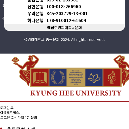
회비납부 현황
신한은행
100-018-266960
우리은행
845-203729-13-001
동문ID카드 발급
하나은행
178-910012-61604
예금주
경희대총동문회
©경희대학교 총동문회 2024. All rights reserved.
로그인 후
이용해주세요.
로그인
회원가입
1:1 문의