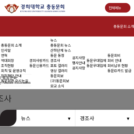
전체메뉴
총동문회 소개
뉴스
인사말
총동문회 소개
총동문회 뉴스
인사말
산하단체 뉴스
연혁
연혁
동문 동정
동문회비
공지사항
역대회장
경희사랑카드
경조사
동문우대업체
회비 안내
행사안내
조직현황
동문신용카드
포토 갤러리
동문우대업체
회비납부 현황
역대회장
공지사항
회칙 및 운영규칙
영상 갤러리
동문ID카드 발급
장학재단 안내
동문회보
 총동문회
조직현황
동문회관 오시는길
(구)동문회보
y Alumni Association
모교 소식
회칙 및 운영규칙
조사
장학재단 안내
뉴스
경조사
동문회관 오시는길