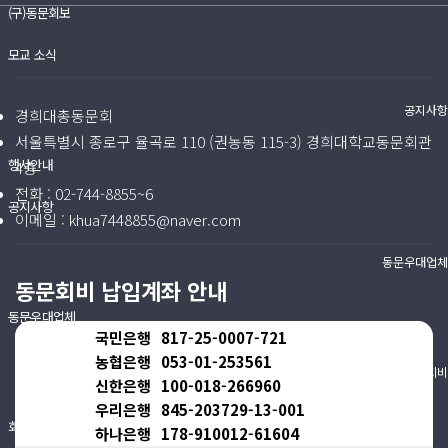
(구)동문회보
모교 소식
공지사항
경희대총동문회
서울특별시 종로구 율곡로 110 (권농동 115-3) 경희대학교동문회관
행사안내
4층
전화 :
02-744-8855~6
공지사항
이메일 :
khua7448855@naver.com
동문우대업체
동문회비 납입계좌 안내
동문우대업체
국민은행
817-25-0007-721
농협은행
053-01-253561
동문회비
신한은행
100-018-266960
우리은행
845-203729-13-001
회비 안내
하나은행
178-910012-61604