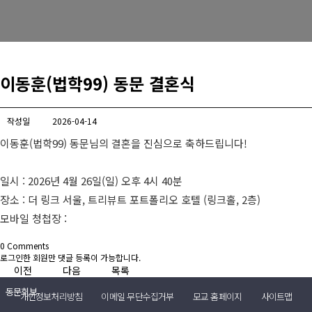
경희사랑카드
동문신용카드
이동훈(법학99) 동문 결혼식
뉴스
총동문회 뉴스
작성일
2026-04-14
이동훈(법학99) 동문님의 결혼을 진심으로 축하드립니다!
산하단체 뉴스
동문 동정
일시 : 2026년 4월 26일(일) 오후 4시 40분
장소 : 더 링크 서울, 트리뷰트 포트폴리오 호텔 (링크홀, 2층)
경조사
모바일 청첩장 :
포토 갤러리
0
Comments
로그인한 회원만 댓글 등록이 가능합니다.
영상 갤러리
이전
다음
목록
동문회보
개인정보처리방침
이메일 무단수집거부
모교 홈페이지
사이트맵