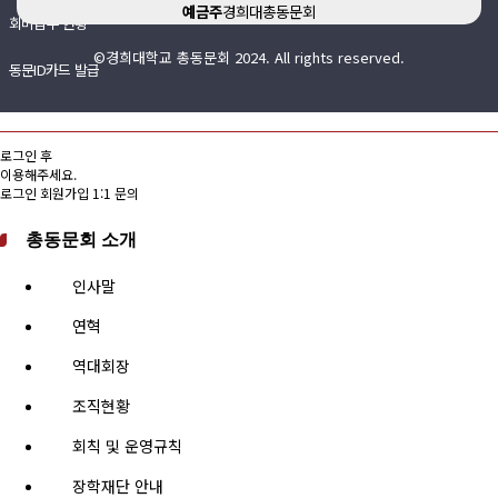
예금주
경희대총동문회
회비납부 현황
©경희대학교 총동문회 2024. All rights reserved.
동문ID카드 발급
로그인 후
이용해주세요.
로그인
회원가입
1:1 문의
총동문회 소개
인사말
연혁
역대회장
조직현황
회칙 및 운영규칙
장학재단 안내