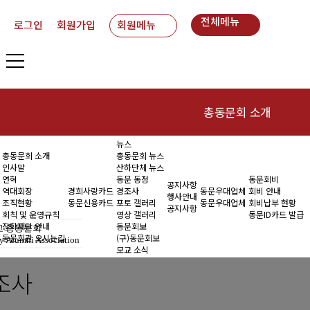
전체메뉴
로그인
회원가입
회원메뉴
총동문회 소개
뉴스
인사말
동
총동문회 소개
총동문회 뉴스
인사말
산하단체 뉴스
연혁
연혁
동문 동정
동문회비
공지사항
역대회장
경희사랑카드
경조사
동문우대업체
회비 안내
행사안내
조직현황
동문신용카드
포토 갤러리
동문우대업체
회비납부 현황
역대회장
공지사항
회칙 및 운영규칙
영상 갤러리
동문ID카드 발급
장학재단 안내
동문회보
 총동문회
조직현황
동문회관 오시는길
(구)동문회보
y Alumni Association
모교 소식
회칙 및 운영규칙
조사
장학재단 안내