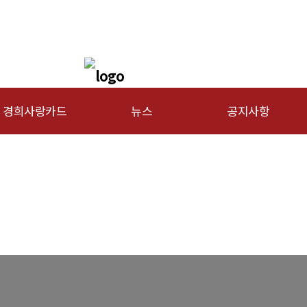
경희사랑카드
뉴스
공지사항
문신용카드
총동문회 뉴스
행사안내
산하단체 뉴스
공지사항
동문 동정
경조사
포토 갤러리
영상 갤러리