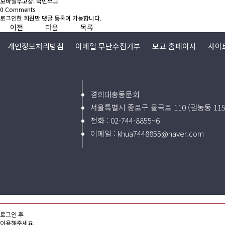
모바일부고장:
국민부고
0
Comments
로그인한 회원만 댓글 등록이 가능합니다.
이전
다음
목록
개인정보처리방침
이메일 무단수집거부
모교 홈페이지
사이
경희대총동문회
서울특별시 종로구 율곡로 110 (권농동 11
전화 :
02-744-8855~6
이메일 :
khua7448855@naver.com
로그인 후
이용해주세요.