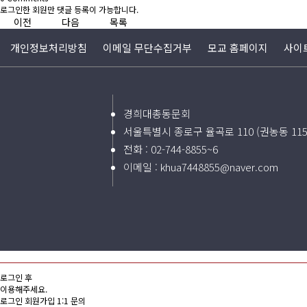
로그인한 회원만 댓글 등록이 가능합니다.
이전
다음
목록
개인정보처리방침
이메일 무단수집거부
모교 홈페이지
사이
경희대총동문회
서울특별시 종로구 율곡로 110 (권농동 11
전화 :
02-744-8855~6
이메일 :
khua7448855@naver.com
로그인 후
이용해주세요.
로그인
회원가입
1:1 문의