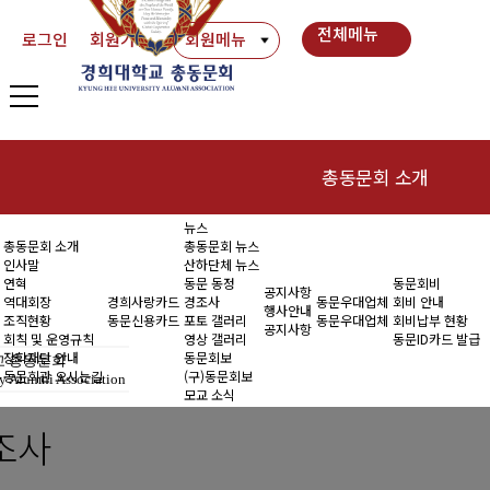
전체메뉴
로그인
회원가입
회원메뉴
총동문회 소개
뉴스
인사말
동
총동문회 소개
총동문회 뉴스
인사말
산하단체 뉴스
연혁
연혁
동문 동정
동문회비
공지사항
역대회장
경희사랑카드
경조사
동문우대업체
회비 안내
행사안내
조직현황
동문신용카드
포토 갤러리
동문우대업체
회비납부 현황
역대회장
공지사항
회칙 및 운영규칙
영상 갤러리
동문ID카드 발급
장학재단 안내
동문회보
 총동문회
조직현황
동문회관 오시는길
(구)동문회보
y Alumni Association
모교 소식
회칙 및 운영규칙
조사
장학재단 안내