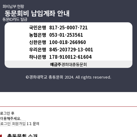
회비납부 현황
동문회비 납입계좌 안내
동문ID카드 발급
국민은행
817-25-0007-721
농협은행
053-01-253561
신한은행
100-018-266960
우리은행
845-203729-13-001
하나은행
178-910012-61604
예금주
경희대총동문회
©경희대학교 총동문회 2024. All rights reserved.
로그인 후
이용해주세요.
로그인
회원가입
1:1 문의
총동문회 소개