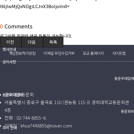
(구)동문회보
I6IjIwMjQxNDgiLCJnX3BoIjoiIn0=
모교 소식
0
Comments
공지사항
로그인한 회원만 댓글 등록이 가능합니다.
이전
다음
목록
행사안내
개인정보처리방침
이메일 무단수집거부
모교 홈페이지
사이트맵
공지사항
동문우대업체
경희대총동문회
동문우대업체
서울특별시 종로구 율곡로 110 (권농동 115-3) 경희대학교동문회관
4층
동문회비
전화 :
02-744-8855~6
이메일 :
khua7448855@naver.com
회비 안내