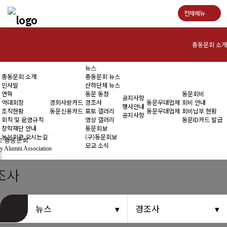
전체메뉴
총동문회 소개
뉴스
인사말
총동문회 소개
총동문회 뉴스
인사말
산하단체 뉴스
연혁
연혁
동문 동정
동문회비
공지사항
역대회장
경희사랑카드
경조사
동문우대업체
회비 안내
행사안내
조직현황
동문신용카드
포토 갤러리
동문우대업체
회비납부 현황
역대회장
공지사항
회칙 및 운영규칙
영상 갤러리
동문ID카드 발급
장학재단 안내
동문회보
조직현황
동문회관 오시는길
(구)동문회보
 총동문회
모교 소식
y Alumni Association
회칙 및 운영규칙
조사
장학재단 안내
동문회관 오시는길
뉴스
경조사