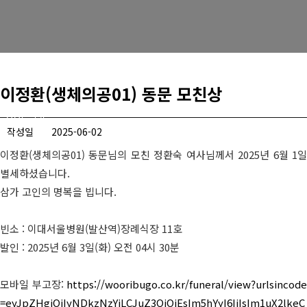
경희사랑카드
동문신용카드
뉴스
이정환(생체의공01) 동문 모친상
총동문회 뉴스
작성일
2025-06-02
산하단체 뉴스
이정환(생체의공01) 동문님의 모친 정환숙 여사님께서 2025년 6월 1일
동문 동정
별세하셨습니다.
삼가 고인의 명복을 빕니다.
경조사
빈소 : 이대서울병원(발산역)장례식장 11호
포토 갤러리
발인 : 2025년 6월 3일(화) 오전 04시 30분
영상 갤러리
모바일 부고장:
https://wooribugo.co.kr/funeral/view?urlsincode
동문회보
=eyJpZHgiOiIyNDkzNzYiLCJuZ3QiOjEsIm5hYyI6IiIsIm1uX2lkeC