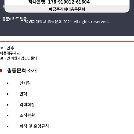
하나은행
178-910012-61604
회비납부 현황
예금주
경희대총동문회
동문ID카드 발급
©경희대학교 총동문회 2024. All rights reserved.
로그인 후
이용해주세요.
로그인
회원가입
1:1 문의
총동문회 소개
인사말
연혁
역대회장
조직현황
회칙 및 운영규칙