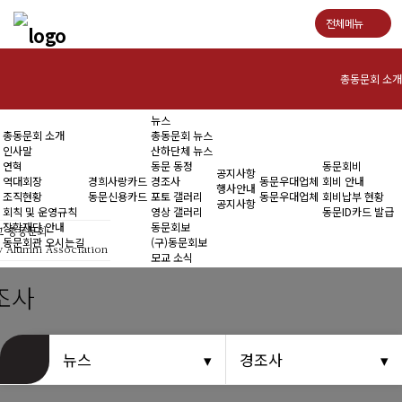
전체메뉴
총동문회 소개
뉴스
인사말
총동문회 소개
총동문회 뉴스
인사말
산하단체 뉴스
연혁
연혁
동문 동정
동문회비
공지사항
역대회장
경희사랑카드
경조사
동문우대업체
회비 안내
행사안내
조직현황
동문신용카드
포토 갤러리
동문우대업체
회비납부 현황
역대회장
공지사항
회칙 및 운영규칙
영상 갤러리
동문ID카드 발급
장학재단 안내
동문회보
 총동문회
조직현황
동문회관 오시는길
(구)동문회보
y Alumni Association
모교 소식
회칙 및 운영규칙
조사
장학재단 안내
동문회관 오시는길
뉴스
경조사