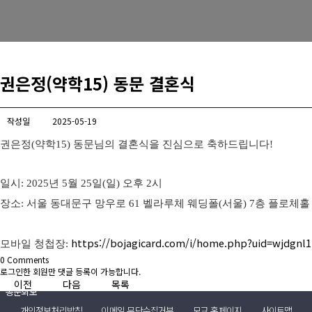
경희사랑카드
동문신용카드
권은정(약학15) 동문 결혼식
뉴스
총동문회 뉴스
작성일
2025-05-19
권은정(약학15) 동문님의 결혼식을 진심으로 축하드립니다!
산하단체 뉴스
동문 동정
일시: 2025년 5월 25일(일) 오후 2시
경조사
장소: 서울 동대문구 망우로 61 벨라루체 웨딩폴(서울) 7층 플로체홀
포토 갤러리
https://bojagicard.com/i/home.php?uid=wjdgnl1
모바일 청첩장:
0
Comments
영상 갤러리
로그인한 회원만 댓글 등록이 가능합니다.
이전
다음
목록
동문회보
개인정보처리방침
이메일 무단수집거부
모교 홈페이지
사이트맵