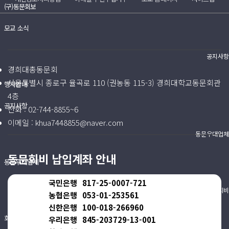
(구)동문회보
모교 소식
공지사항
경희대총동문회
서울특별시 종로구 율곡로 110 (권농동 115-3) 경희대학교동문회관
행사안내
4층
공지사항
전화 :
02-744-8855~6
이메일 :
khua7448855@naver.com
동문우대업체
동문회비 납입계좌 안내
동문우대업체
국민은행
817-25-0007-721
동문회비
농협은행
053-01-253561
신한은행
100-018-266960
회비 안내
우리은행
845-203729-13-001