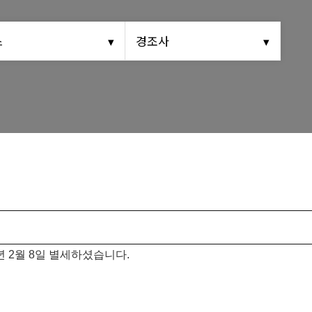
동문회보
스
경조사
(구)동문회보
모교 소식
년 2월 8일 별세하셨습니다.