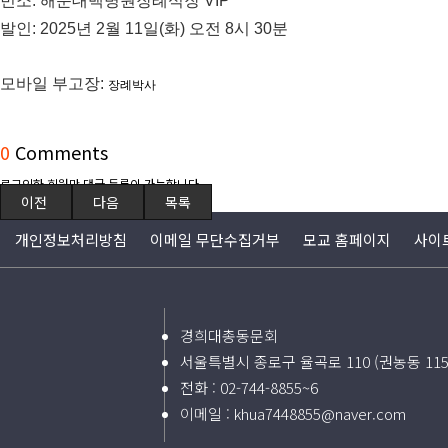
빈소: 해운대백병원장례식장 VIP
발인: 2025년 2월 11일(화) 오전 8시 30분
모바일 부고장:
장례박사
0
Comments
로그인한 회원만 댓글 등록이 가능합니다.
이전
다음
목록
개인정보처리방침
이메일 무단수집거부
모교 홈페이지
사이
경희대총동문회
서울특별시 종로구 율곡로 110 (권농동 11
전화 :
02-744-8855~6
이메일 :
khua7448855@naver.com