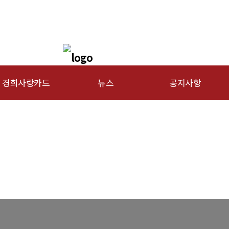
경희사랑카드
뉴스
공지사항
문신용카드
총동문회 뉴스
행사안내
산하단체 뉴스
공지사항
동문 동정
경조사
포토 갤러리
영상 갤러리