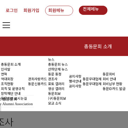
전체메뉴
로그인
회원가입
회원메뉴
총동문회 소개
뉴스
인사말
동
총동문회 소개
총동문회 뉴스
인사말
산하단체 뉴스
연혁
연혁
동문 동정
동문회비
공지사항
역대회장
경희사랑카드
경조사
동문우대업체
회비 안내
행사안내
조직현황
동문신용카드
포토 갤러리
동문우대업체
회비납부 현황
역대회장
공지사항
회칙 및 운영규칙
영상 갤러리
동문ID카드 발급
장학재단 안내
동문회보
조직현황
동문회관 오시는길
(구)동문회보
 총동문회
모교 소식
y Alumni Association
회칙 및 운영규칙
조사
장학재단 안내