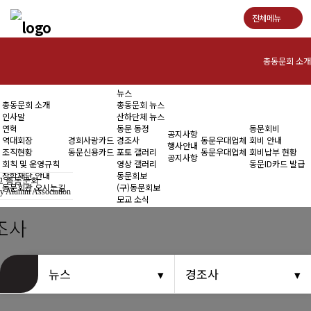
전체메뉴
총동문회 소개
뉴스
총동문회 소개
총동문회 뉴스
경희사랑카드
인사말
산하단체 뉴스
연혁
동문 동정
동문회비
공지사항
역대회장
경희사랑카드
경조사
동문우대업체
회비 안내
행사안내
조직현황
동문신용카드
포토 갤러리
동문우대업체
회비납부 현황
뉴스
공지사항
회칙 및 운영규칙
영상 갤러리
동문ID카드 발급
장학재단 안내
동문회보
 총동문회
동문회관 오시는길
(구)동문회보
y Alumni Association
모교 소식
공지사항
조사
동문우대업체
뉴스
경조사
동문회비