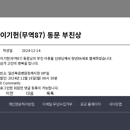
이기헌(무역87) 동문 부친상
작성일
2024-12-14
이기헌(무역87) 동문님의 부친 이종율 선생님께서 향년86세로 별세하셨습니다.
삼가 고인의 명복을 빕니다.
빈소: 일산복음병원장례식장 VIP실
발인: 2024년 12월 16일(월) 06시 30분
0
Comments
로그인한 회원만 댓글 등록이 가능합니다.
이전
다음
목록
개인정보처리방침
이메일 무단수집거부
모교 홈페이지
사이트맵