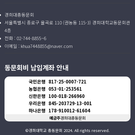
경희대총동문회
서울특별시 종로구 율곡로 110 (권농동 115-3) 경희대학교동문회관
4층
전화 :
02-744-8855~6
이메일 :
khua7448855@naver.com
동문회비 납입계좌 안내
국민은행
817-25-0007-721
농협은행
053-01-253561
신한은행
100-018-266960
우리은행
845-203729-13-001
하나은행
178-910012-61604
예금주
경희대총동문회
©경희대학교 총동문회 2024. All rights reserved.