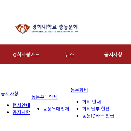
경희사랑카드
뉴스
공지사항
동문신용카드
총동문회 뉴스
행사안내
산하단체 뉴스
공지사항
동문회비
공지사항
동문 동정
동문우대업체
회비 안내
행사안내
경조사
동문우대업체
회비납부 현황
공지사항
동문ID카드 발급
칙
포토 갤러리