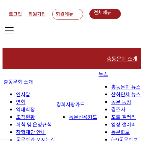
전체메뉴
로그인
회원가입
회원메뉴
총동문회 소개
뉴스
인사말
총동문회 소개
총동문회 뉴스
연혁
인사말
산하단체 뉴스
연혁
동문 동정
역대회장
경희사랑카드
역대회장
경조사
조직현황
조직현황
동문신용카드
포토 갤러리
회칙 및 운영규칙
영상 갤러리
회칙 및 운영규
장학재단 안내
동문회보
동문회관 오시는길
(구)동문회보