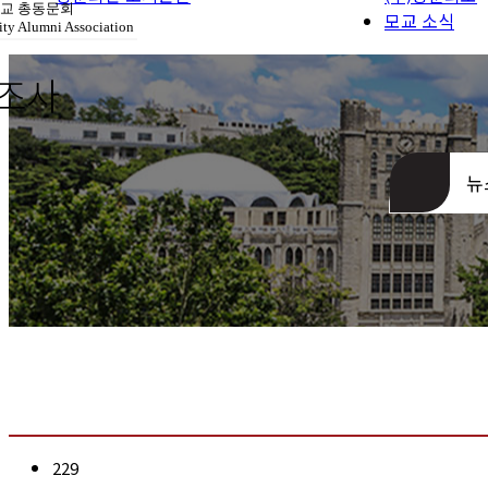
장학재단 안내
교 총동문회
모교 소식
ty Alumni Association
동문회관 오시
조사
뉴
229