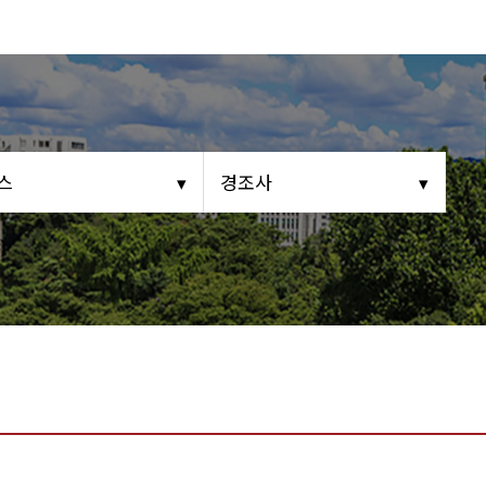
영상 갤러리
는길
동문회보
(구)동문회보
모교 소식
스
경조사