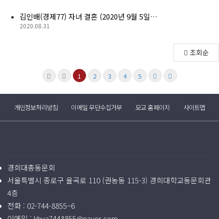
김인배(경제77) 자녀 결혼 (2020년 9월 5일…
2020.08.31
조회순
1
2
3
4
5
개인정보처리방침
이메일 무단수집거부
모교 홈페이지
사이트맵
경희대총동문회
서울특별시 종로구 율곡로 110 (권농동 115-3) 경희대학교동문회관
4층
전화 :
02-744-8855~6
이메일 :
khua7448855@naver.com