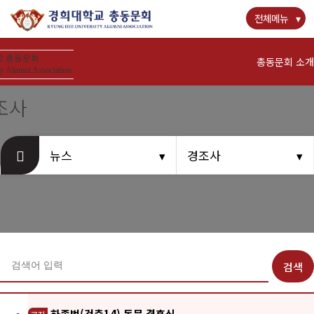
전체메뉴
 총동문회
총동문회 소개
y Alumni Association
조사
경희사랑카드
뉴스
경조사
뉴스
공지사항
동문우대업체
검색
동문회비
하종범(건축14) 동문 결혼식