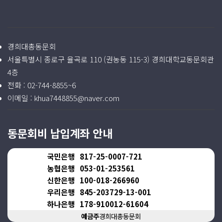
경희대총동문회
서울특별시 종로구 율곡로 110 (권농동 115-3) 경희대학교동문회관
4층
전화 :
02-744-8855~6
이메일 :
khua7448855@naver.com
동문회비 납입계좌 안내
국민은행
817-25-0007-721
농협은행
053-01-253561
신한은행
100-018-266960
우리은행
845-203729-13-001
하나은행
178-910012-61604
예금주
경희대총동문회