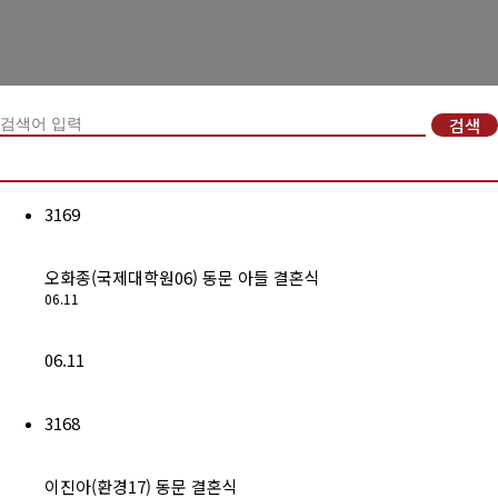
경희사랑카드
동문신용카드
검색
뉴스
총동문회 뉴스
3169
산하단체 뉴스
오화종(국제대학원06) 동문 아들 결혼식
동문 동정
06.11
경조사
06.11
포토 갤러리
영상 갤러리
3168
동문회보
이진아(환경17) 동문 결혼식