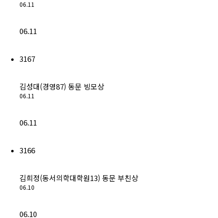
06.11
(구)동문회보
모교 소식
06.11
공지사항
3167
행사안내
김성대(경영87) 동문 빙모상
06.11
공지사항
06.11
동문우대업체
3166
동문우대업체
김희정(동서의학대학원13) 동문 부친상
동문회비
06.10
회비 안내
06.10