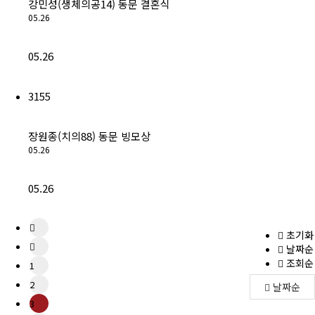
강민성(생체의공14) 동문 결혼식
05.26
05.26
3155
장원종(치의88) 동문 빙모상
05.26
05.26
초기화
날짜순
조회순
1
2
날짜순
3