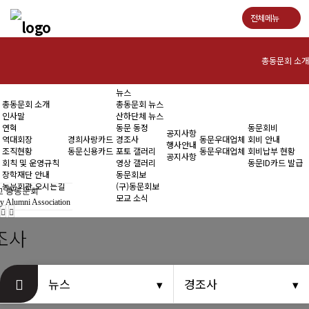
전체메뉴
총동문회 소개
뉴스
인사말
총동문회 소개
총동문회 뉴스
인사말
산하단체 뉴스
연혁
연혁
동문 동정
동문회비
공지사항
역대회장
경희사랑카드
경조사
동문우대업체
회비 안내
행사안내
조직현황
동문신용카드
포토 갤러리
동문우대업체
회비납부 현황
역대회장
공지사항
회칙 및 운영규칙
영상 갤러리
동문ID카드 발급
장학재단 안내
동문회보
조직현황
동문회관 오시는길
(구)동문회보
 총동문회
모교 소식
y Alumni Association
회칙 및 운영규칙
조사
장학재단 안내
동문회관 오시는길
뉴스
경조사