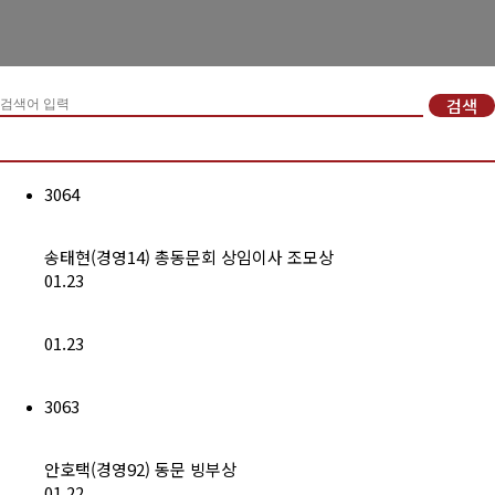
경희사랑카드
동문신용카드
검색
뉴스
총동문회 뉴스
3064
산하단체 뉴스
송태현(경영14) 총동문회 상임이사 조모상
동문 동정
01.23
경조사
01.23
포토 갤러리
3063
영상 갤러리
동문회보
안호택(경영92) 동문 빙부상
01.22