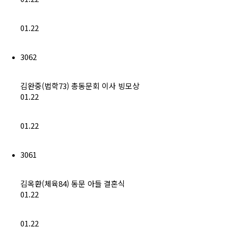
(구)동문회보
01.22
모교 소식
3062
공지사항
행사안내
김완중(법학73) 총동문회 이사 빙모상
01.22
공지사항
01.22
동문우대업체
3061
동문우대업체
김옥환(체육84) 동문 아들 결혼식
동문회비
01.22
회비 안내
01.22