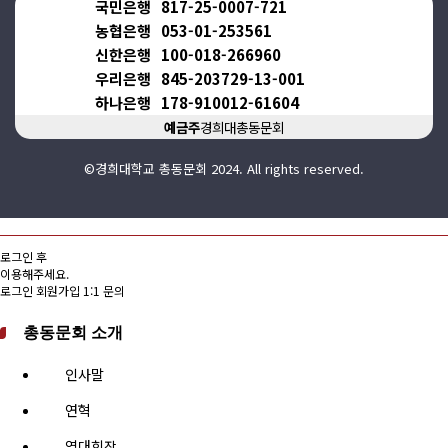
국민은행
817-25-0007-721
농협은행
053-01-253561
신한은행
100-018-266960
우리은행
845-203729-13-001
하나은행
178-910012-61604
예금주
경희대총동문회
©경희대학교 총동문회 2024. All rights reserved.
로그인 후
이용해주세요.
로그인
회원가입
1:1 문의
총동문회 소개
인사말
연혁
역대회장