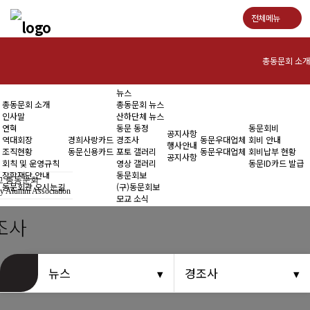
전체메뉴
총동문회 소개
뉴스
인사말
총동문회 소개
총동문회 뉴스
인사말
산하단체 뉴스
연혁
연혁
동문 동정
동문회비
공지사항
역대회장
경희사랑카드
경조사
동문우대업체
회비 안내
행사안내
조직현황
동문신용카드
포토 갤러리
동문우대업체
회비납부 현황
역대회장
공지사항
회칙 및 운영규칙
영상 갤러리
동문ID카드 발급
장학재단 안내
동문회보
 총동문회
조직현황
동문회관 오시는길
(구)동문회보
y Alumni Association
모교 소식
회칙 및 운영규칙
조사
장학재단 안내
뉴스
경조사
동문회관 오시는길