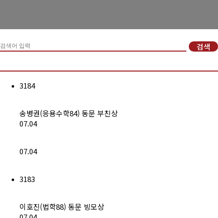
경희사랑카드
동문신용카드
검색
뉴스
총동문회 뉴스
3184
산하단체 뉴스
송병권(응용수학84) 동문 부친상
동문 동정
07.04
경조사
07.04
포토 갤러리
3183
영상 갤러리
동문회보
이호진(법학88) 동문 빙모상
07.04