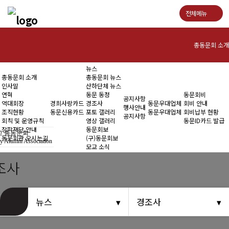
전체메뉴
총동문회 소개
뉴스
인사말
총동문회 소개
총동문회 뉴스
인사말
산하단체 뉴스
연혁
연혁
동문 동정
동문회비
공지사항
역대회장
경희사랑카드
경조사
동문우대업체
회비 안내
행사안내
조직현황
동문신용카드
포토 갤러리
동문우대업체
회비납부 현황
역대회장
공지사항
회칙 및 운영규칙
영상 갤러리
동문ID카드 발급
장학재단 안내
동문회보
 총동문회
조직현황
동문회관 오시는길
(구)동문회보
y Alumni Association
모교 소식
회칙 및 운영규칙
조사
장학재단 안내
뉴스
경조사
동문회관 오시는길