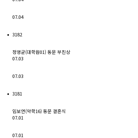
(구)동문회보
07.04
모교 소식
3182
공지사항
행사안내
정영균(대학원01) 동문 부친상
07.03
공지사항
07.03
동문우대업체
3181
동문우대업체
임보연(약학16) 동문 결혼식
동문회비
07.01
회비 안내
07.01