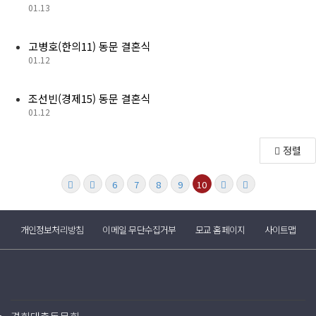
01.13
고병호(한의11) 동문 결혼식
01.12
조선빈(경제15) 동문 결혼식
01.12
정렬
6
7
8
9
10
개인정보처리방침
이메일 무단수집거부
모교 홈페이지
사이트맵