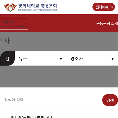
전체메뉴
 총동문회
총동문회 소개
y Alumni Association
조사
경희사랑카드
뉴스
경조사
뉴스
공지사항
동문우대업체
검색
동문회비
은희웅(토목80) 동문 별세