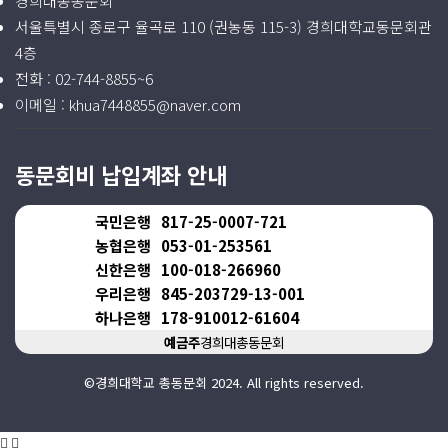
경희대총동문회
서울특별시 종로구 율곡로 110 (권농동 115-3) 경희대학교동문회관
4층
전화 :
02-744-8855~6
이메일 :
khua7448855@naver.com
동문회비 납입계좌 안내
국민은행
817-25-0007-721
농협은행
053-01-253561
신한은행
100-018-266960
우리은행
845-203729-13-001
하나은행
178-910012-61604
예금주
경희대총동문회
©경희대학교 총동문회 2024. All rights reserved.