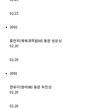
(구)동문회보
02.23
모교 소식
3092
공지사항
행사안내
홍만희(체육대학원06) 동문 빙모상
02.20
공지사항
02.20
동문우대업체
3091
동문우대업체
한유미(영어98) 동문 부친상
동문회비
02.20
회비 안내
02.20