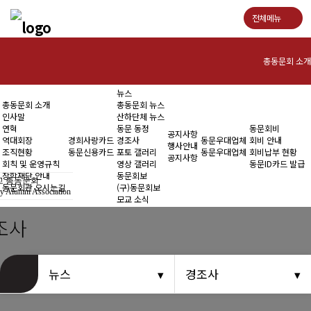
전체메뉴
총동문회 소개
뉴스
인사말
총동문회 소개
총동문회 뉴스
인사말
산하단체 뉴스
연혁
연혁
동문 동정
동문회비
공지사항
역대회장
경희사랑카드
경조사
동문우대업체
회비 안내
행사안내
조직현황
동문신용카드
포토 갤러리
동문우대업체
회비납부 현황
역대회장
공지사항
회칙 및 운영규칙
영상 갤러리
동문ID카드 발급
장학재단 안내
동문회보
 총동문회
조직현황
동문회관 오시는길
(구)동문회보
y Alumni Association
모교 소식
회칙 및 운영규칙
조사
장학재단 안내
뉴스
경조사
동문회관 오시는길