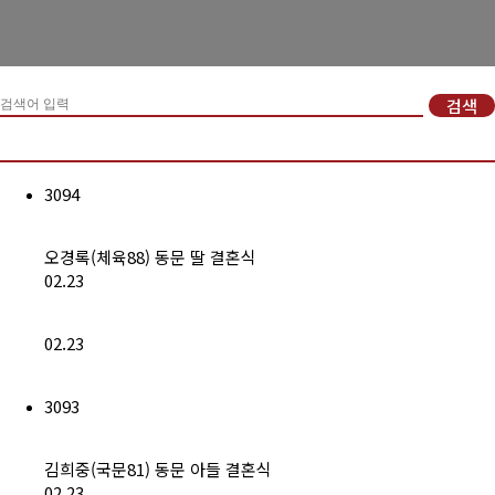
경희사랑카드
동문신용카드
검색
뉴스
총동문회 뉴스
3094
산하단체 뉴스
오경록(체육88) 동문 딸 결혼식
동문 동정
02.23
경조사
02.23
포토 갤러리
3093
영상 갤러리
동문회보
김희중(국문81) 동문 아들 결혼식
02.23