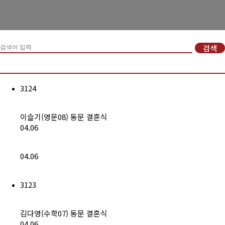
경희사랑카드
동문신용카드
검색
뉴스
총동문회 뉴스
3124
산하단체 뉴스
이슬기(영문08) 동문 결혼식
동문 동정
04.06
경조사
04.06
포토 갤러리
3123
영상 갤러리
동문회보
김다영(수학07) 동문 결혼식
04.06