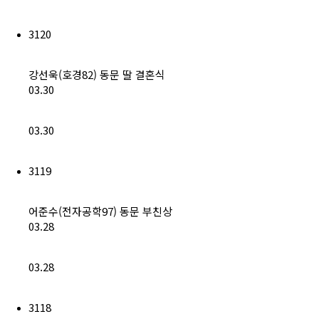
회비납부 현황
3120
동문ID카드 발급
강선욱(호경82) 동문 딸 결혼식
03.30
03.30
3119
어준수(전자공학97) 동문 부친상
03.28
03.28
3118