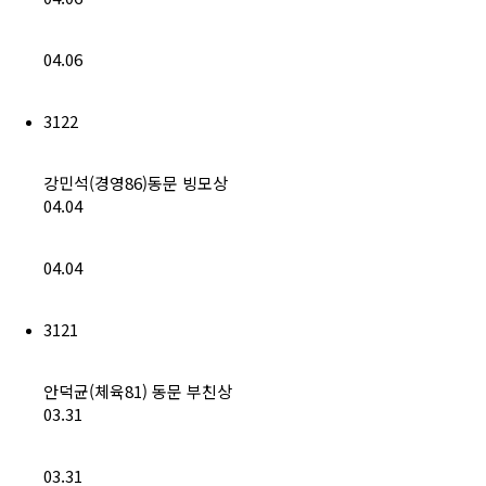
(구)동문회보
04.06
모교 소식
3122
공지사항
행사안내
강민석(경영86)동문 빙모상
04.04
공지사항
04.04
동문우대업체
3121
동문우대업체
안덕균(체육81) 동문 부친상
동문회비
03.31
회비 안내
03.31