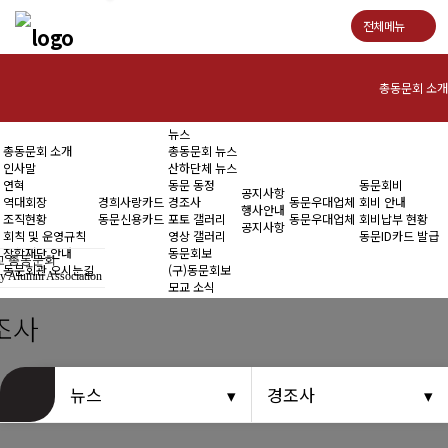
전체메뉴
총동문회 소개
뉴스
인사말
총동문회 소개
총동문회 뉴스
인사말
산하단체 뉴스
연혁
연혁
동문 동정
동문회비
공지사항
역대회장
경희사랑카드
경조사
동문우대업체
회비 안내
행사안내
조직현황
동문신용카드
포토 갤러리
동문우대업체
회비납부 현황
역대회장
공지사항
회칙 및 운영규칙
영상 갤러리
동문ID카드 발급
장학재단 안내
동문회보
 총동문회
조직현황
동문회관 오시는길
(구)동문회보
y Alumni Association
모교 소식
회칙 및 운영규칙
조사
장학재단 안내
뉴스
경조사
동문회관 오시는길